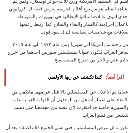
فيلم في السينما الامريكية وربح ثلاث ‏جوائز أوسكار.. ولمن لم
يشاهد الفيلم هو من نوع أفلام الجريمة يعرض قصة ال كورليوني
احدى اقوى ‏عائلات المافيا الايطالية في نيويورك والمتورطة
باعمال اجرامية كالقمار والبغاء والسلاح كما ارتبط زعيمها
‏بعلاقات مع شخصيات سياسية لينال نفوذ قوي.‏
في رحلة من امريكا الى سوريا ومن عام ١٩٧٢ الى عام ٢٠١٥
سافر العراب ليكون عنوانا لمسلسلين سوريين ‏احدهما من اخراج
حاتم علي والاخر من اخراج المثنى صبح.‏
أقرأ أيضاً:
كندا تكشف عن زيها الأولمبي
عندما تم الاعلان عن المسلسلين نالا قبل عرضهما مايكفي من
الانتقاد على اعتبار أنه هل من المعقول أن ‏الدراما العربية عامة
والسورية خاصة قد افتقرت لأي قصة من مجتمعنا حتى ذهبت
لتقتبس من فيلم العراب.‏
لكن ما ان عرض المسلسلين حتى نسي الجميع ذلك الانتقاد بعد أن