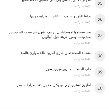
الدولار الكندي ينخفض إلى أدنى مستوى له منذ عامين
0 مشاركات
وداعاً للبثور والحبوب.. 5 علاجات منزلية جربيها
0 مشاركات
بعد انضمامها لموقع إباحي.. رهف القنون تثير غضب السعوديين
بفيديوهات وصور جريئة حول الهالوين!
0 مشاركات
منظمة الصحة تعلن جدري القرود حالة طوارئ عالمية
0 مشاركات
طب القدم …. د. روز ميري يغمور
0 مشاركات
أمازون تشتري “وان ميديكال” مقابل 3.49 مليارات دولار
0 مشاركات