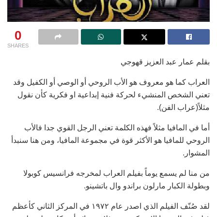
0
SHARES
بقلم عمار عبد العزيز قهوجي
العراب كما هو معروف هو الأب الروحي أو الوصي أو الكفيل وقد
تعني الشخص المنشيء لحركة فنية ‏إبداعية او فكرية كأن نقول
مثلاً‎)‎عراب الفن). ‏
أما في المافيا مثلاً فهذه الكلمة تعني الرجل القوي جدا فالأب
الروحي للمافيا هو الأكثر قوة في مجموعة ‏المافيا، ومن هنا سنبدأ
المشوار.‏
من منا لم يسمع يوماً بفيلم العراب لمخرجه فرانسيس كوبولا
وبطولة الكبار مارلون براندو وال باتشينو.‏
لقد صُنّف الفيلم الذي اصدر عام ١٩٧٢ في المركز الثاني كأعظم