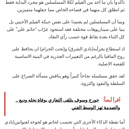
تأكدوا بأن ما أخذ من الفيلم لكلا ‏المسلسلين هو مجرد البداية فقط
ثم انطلق كل منهما في فضاءه الخاص مما جعلهما متميزين.‏
وبما أن المسلسلين لم يعتمدا على نفس حبكة الفيلم الأجنبي بل
بنيا على سيناريوهات مختلفة فقد استحوذ ‏عرّاب “حاتم علي” على
كل الثناء بعدة نقاط قوة حسب رأي النقاد.‏
اذ استطاع بجزأيه(نادي الشرق) و(تحت الحزام) ان يحافظ على
روح المافيا بالرغم من التغييرات الجذرية في ‏البنية الاساسية
للقصة الاصلية.‏
لقد حقق مسلسله نجاحاً كبيراً وهو يناقش مسألة الصراع على
السلطة والنفوذ والثروة.‏
أقرأ أيضاً:
جورج وسوف يتلقى التعازي بوفاة نجله وديع ..
والصدمة تهز الوسط الفني
أما نقطة الذكاء الأخرى التي تحسب لحاتم هو لجوءه لعنوانين(نادي