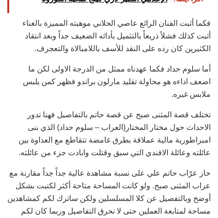
فكما أثبت الفنان الرائع عاصي الحلاني موهبته المميزة بالغناء
أثبت كذلك فشلاً ذريعاً بالتثميل بأدائه ‏الضعيف جداً وبعد انتقاد
الكثيرين كان رده على النقد للأسف باللامبالاة والتعجرف.‏
أما سلوم حداد فكما عهدناه ممثل من الدرجة الاولى لكن ما
اضعف اداءه هو محاولة تقليد مارلون براندو ‏فظهر كمن يلبس
ملابس غيره. ‏
تختلف قصة المثنى صبح عن قصة حاتم بالتفاصيل فهنا تدور
الاحداث حول مختار المختار(العراب – سلوم ‏حداد) الذي بنى
امبراطورية مالية عملاقة بطرق غامضة تتقاطع مع العداوة بين
عائلته وعائلة الافندي التي ‏سبق وقتلت وابادت جزء من عائلته.‏
حاز عرّاب حاتم علي على نسبة مشاهدة عالية جداً جداً مقارنة مع
عراب المثنى صبح. ولو كانت المساحة ‏متاحة أكثر لكتبت بشكل
أوضح وبالتفصيل عن كلا المسلسلين ولكن ساترك لكم كمشاهدين
مساحة لمتابعة ‏العملين حتى لا نحرق التفاصيل وربما كان لكم