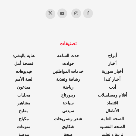
تصنيفات
أبراج
حدث الساعة
عناية بالبشرة
أخبار
حوادث
فسحة أمل
أخبار سورية
خدمات المواطنين
فيديوهات
أخبار كندا
رشاقة وتغذية
لعبة الأمم
أدب
رياضة
مبدعون
أفلام ومسلسلات
ريبورتاج
محليات
اقتصاد
سياحة
مشاهير
الأطفال
سيدتي
مطبخ
الصحة العامة
شعر وتسريحات
مكياج
الصحة النفسية
شكاوي
منوعات
تربية و تعليم
صحة
موضة