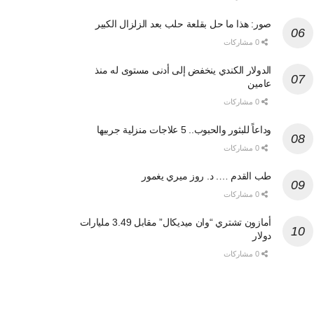
صور: هذا ما حل بقلعة حلب بعد الزلزال الكبير
0 مشاركات
الدولار الكندي ينخفض إلى أدنى مستوى له منذ
عامين
0 مشاركات
وداعاً للبثور والحبوب.. 5 علاجات منزلية جربيها
0 مشاركات
طب القدم …. د. روز ميري يغمور
0 مشاركات
أمازون تشتري “وان ميديكال” مقابل 3.49 مليارات
دولار
0 مشاركات