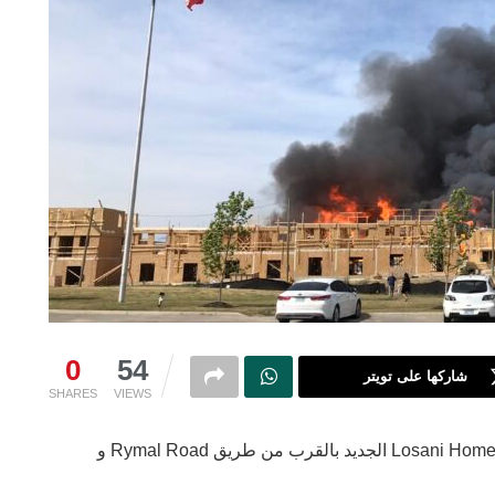
0
54
شاركها على تويتر
SHARES
VIEWS
اندلع حريق حريق هائل في مشروع بناء منازل جديدة Losani Homes الجديد بالقرب من طريق Rymal Road و