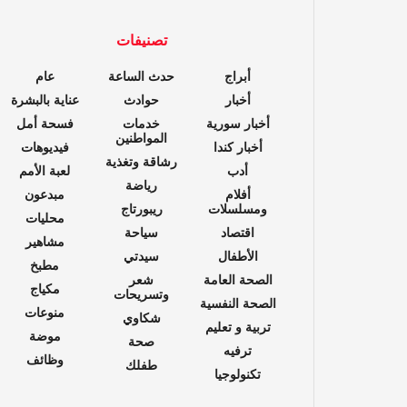
تصنيفات
أبراج
حدث الساعة
عام
أخبار
حوادث
عناية بالبشرة
أخبار سورية
خدمات
فسحة أمل
المواطنين
أخبار كندا
فيديوهات
رشاقة وتغذية
أدب
لعبة الأمم
رياضة
أفلام
مبدعون
ومسلسلات
ريبورتاج
محليات
اقتصاد
سياحة
مشاهير
الأطفال
سيدتي
مطبخ
الصحة العامة
شعر
مكياج
وتسريحات
الصحة النفسية
منوعات
شكاوي
تربية و تعليم
موضة
صحة
ترفيه
وظائف
طفلك
تكنولوجيا