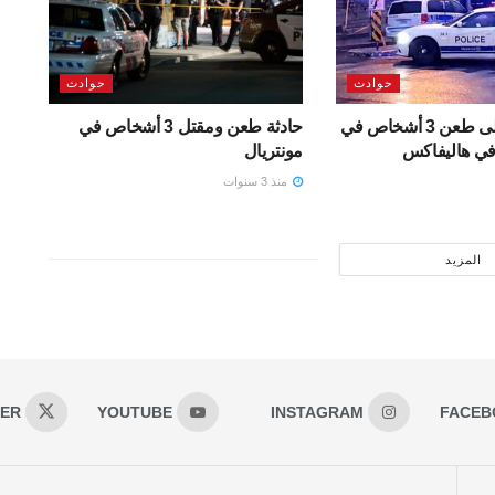
حوادث
حوادث
طالب يقدم على طعن 3 أشخاص في
حادثة طعن ومقتل 3 أشخاص في
في هاليفاكس
مونتريال
منذ 3 سنوات
المزيد
TER
YOUTUBE
INSTAGRAM
FACEB