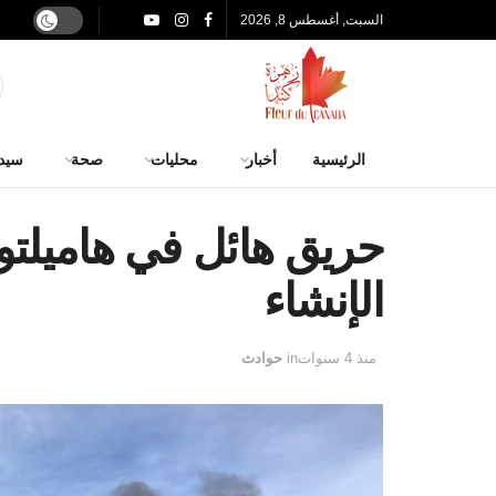
السبت, أغسطس 8, 2026
الرئيسية
أخبار
محليات
صحة
سيد
حريق هائل في هاميلتون
الإنشاء
منذ 4 سنوات
in
حوادث