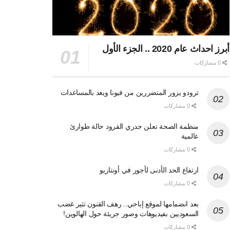
أبرز احداث عام 2020 .. الجزء الأول
0 مشاركات
ترودو يزور المتضررين من فيونا ويعد بالمساعدات
0 مشاركات
منظمة الصحة تعلن جدري القرود حالة طوارئ
عالمية
0 مشاركات
ارتفاع الحد الأدنى لأجور في أونتاريو
0 مشاركات
بعد انضمامها لموقع إباحي.. رهف القنون تثير غضب
السعوديين بفيديوهات وصور جريئة حول الهالوين!
0 مشاركات