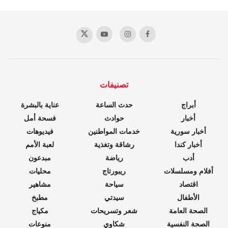
تصنيفات
أبراج
حدث الساعة
عناية بالبشرة
أخبار
حوادث
فسحة أمل
أخبار سورية
خدمات المواطنين
فيديوهات
أخبار كندا
رشاقة وتغذية
لعبة الأمم
أدب
رياضة
مبدعون
أفلام ومسلسلات
ريبورتاج
محليات
اقتصاد
سياحة
مشاهير
الأطفال
سيدتي
مطبخ
الصحة العامة
شعر وتسريحات
مكياج
الصحة النفسية
شكاوي
منوعات