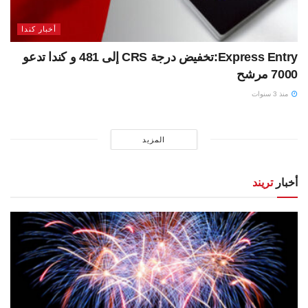
أخبار كندا
Express Entry:تخفيض درجة CRS إلى 481 و كندا تدعو
7000 مرشح
منذ 3 سنوات
المزيد
أخبار
تريند