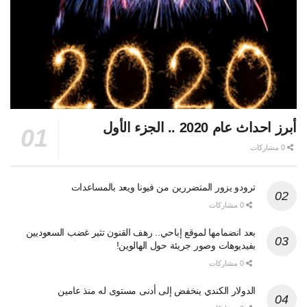
أبرز احداث عام 2020 .. الجزء الأول
0 مشاركات
ترودو يزور المتضررين من فيونا ويعد بالمساعدات
0 مشاركات
بعد انضمامها لموقع إباحي.. رهف القنون تثير غضب السعوديين
بفيديوهات وصور جريئة حول الهالوين!
0 مشاركات
الدولار الكندي ينخفض إلى أدنى مستوى له منذ عامين