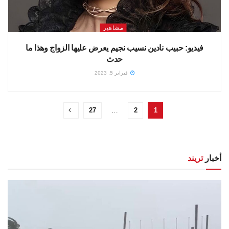
مشاهير
فيديو: حبيب نادين نسيب نجيم يعرض عليها الزواج وهذا ما
حدث
فبراير 5, 2023
27
…
2
1
أخبار
تريند