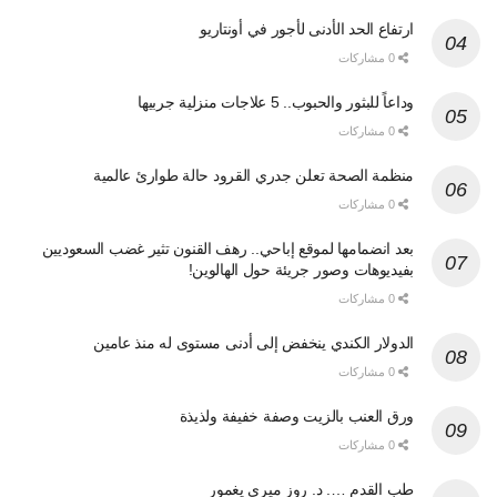
ارتفاع الحد الأدنى لأجور في أونتاريو
0 مشاركات
وداعاً للبثور والحبوب.. 5 علاجات منزلية جربيها
0 مشاركات
منظمة الصحة تعلن جدري القرود حالة طوارئ عالمية
0 مشاركات
بعد انضمامها لموقع إباحي.. رهف القنون تثير غضب السعوديين
بفيديوهات وصور جريئة حول الهالوين!
0 مشاركات
الدولار الكندي ينخفض إلى أدنى مستوى له منذ عامين
0 مشاركات
ورق العنب بالزيت وصفة خفيفة ولذيذة
0 مشاركات
طب القدم …. د. روز ميري يغمور