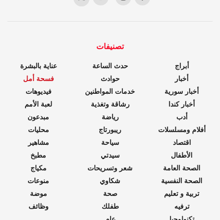
تصنيفات
أبراج
حدث الساعة
عناية بالبشرة
أخبار
حوادث
فسحة أمل
أخبار سورية
خدمات المواطنين
فيديوهات
أخبار كندا
رشاقة وتغذية
لعبة الأمم
أدب
رياضة
مبدعون
أفلام ومسلسلات
ريبورتاج
محليات
اقتصاد
سياحة
مشاهير
الأطفال
سيدتي
مطبخ
الصحة العامة
شعر وتسريحات
مكياج
الصحة النفسية
شكاوي
منوعات
تربية و تعليم
صحة
موضة
ترفيه
طفلك
وظائف
تكنولوجيا
عام