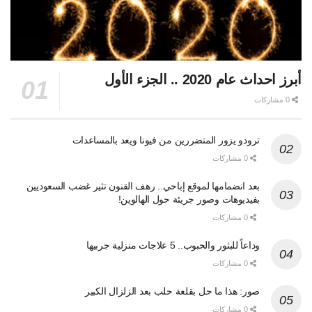
أبرز احداث عام 2020 .. الجزء الأول
0 مشاركات
ترودو يزور المتضررين من فيونا ويعد بالمساعدات
0 مشاركات
بعد انضمامها لموقع إباحي.. رهف القنون تثير غضب السعوديين
بفيديوهات وصور جريئة حول الهالوين!
0 مشاركات
وداعاً للبثور والحبوب.. 5 علاجات منزلية جربيها
0 مشاركات
صور: هذا ما حل بقلعة حلب بعد الزلزال الكبير
0 مشاركات