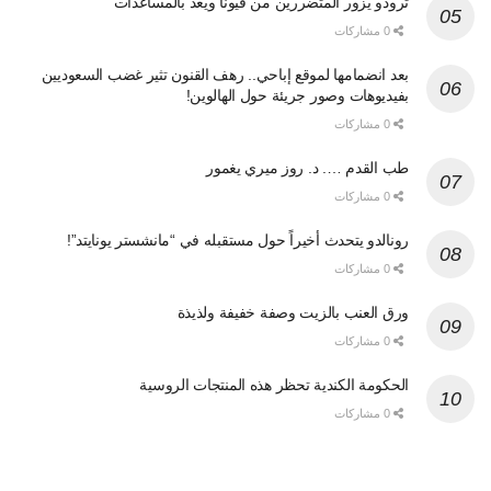
ترودو يزور المتضررين من فيونا ويعد بالمساعدات
0 مشاركات
بعد انضمامها لموقع إباحي.. رهف القنون تثير غضب السعوديين
بفيديوهات وصور جريئة حول الهالوين!
0 مشاركات
طب القدم …. د. روز ميري يغمور
0 مشاركات
رونالدو يتحدث أخيراً حول مستقبله في “مانشستر يونايتد”!
0 مشاركات
ورق العنب بالزيت وصفة خفيفة ولذيذة
0 مشاركات
الحكومة الكندية تحظر هذه المنتجات الروسية
0 مشاركات