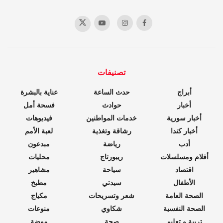
تصنيفات
أبراج
حدث الساعة
عناية بالبشرة
أخبار
حوادث
فسحة أمل
أخبار سورية
خدمات المواطنين
فيديوهات
أخبار كندا
رشاقة وتغذية
لعبة الأمم
أدب
رياضة
مبدعون
أفلام ومسلسلات
ريبورتاج
محليات
اقتصاد
سياحة
مشاهير
الأطفال
سيدتي
مطبخ
الصحة العامة
شعر وتسريحات
مكياج
الصحة النفسية
شكاوي
منوعات
تربية و تعليم
صحة
موضة