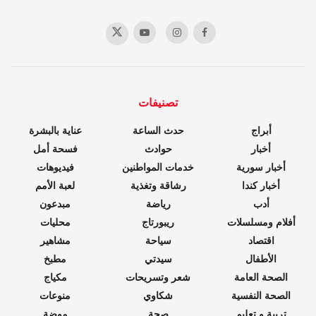
تصنيفات
أبراج
حدث الساعة
عناية بالبشرة
أخبار
حوادث
فسحة أمل
أخبار سورية
خدمات المواطنين
فيديوهات
أخبار كندا
رشاقة وتغذية
لعبة الأمم
أدب
رياضة
مبدعون
أفلام ومسلسلات
ريبورتاج
محليات
اقتصاد
سياحة
مشاهير
الأطفال
سيدتي
مطبخ
الصحة العامة
شعر وتسريحات
مكياج
الصحة النفسية
شكاوي
منوعات
تربية و تعليم
صحة
موضة