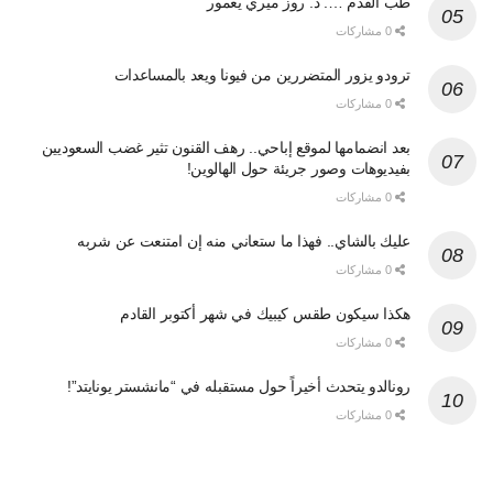
طب القدم …. د. روز ميري يغمور
0 مشاركات
ترودو يزور المتضررين من فيونا ويعد بالمساعدات
0 مشاركات
بعد انضمامها لموقع إباحي.. رهف القنون تثير غضب السعوديين
بفيديوهات وصور جريئة حول الهالوين!
0 مشاركات
عليك بالشاي.. فهذا ما ستعاني منه إن امتنعت عن شربه
0 مشاركات
هكذا سيكون طقس كيبيك في شهر أكتوبر القادم
0 مشاركات
رونالدو يتحدث أخيراً حول مستقبله في “مانشستر يونايتد”!
0 مشاركات