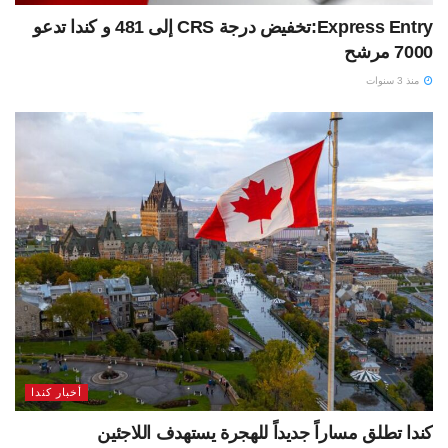
Express Entry:تخفيض درجة CRS إلى 481 و كندا تدعو
7000 مرشح
منذ 3 سنوات
أخبار كندا
كندا تطلق مساراً جديداً للهجرة يستهدف اللاجئين