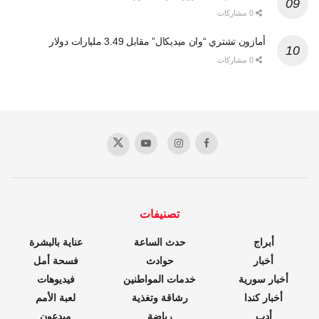
0 مشاركات
أمازون تشتري “وان ميديكال” مقابل 3.49 مليارات دولار
0 مشاركات
تصنيفات
أبراج
حدث الساعة
عناية بالبشرة
أخبار
حوادث
فسحة أمل
أخبار سورية
خدمات المواطنين
فيديوهات
أخبار كندا
رشاقة وتغذية
لعبة الأمم
أدب
رياضة
مبدعون