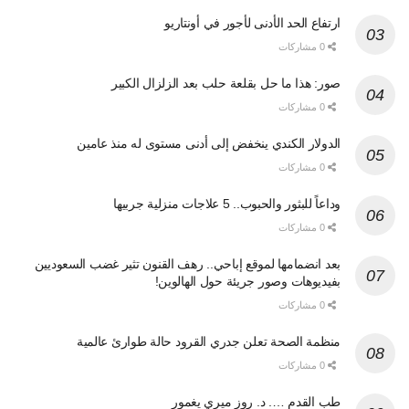
ارتفاع الحد الأدنى لأجور في أونتاريو
0 مشاركات
صور: هذا ما حل بقلعة حلب بعد الزلزال الكبير
0 مشاركات
الدولار الكندي ينخفض إلى أدنى مستوى له منذ عامين
0 مشاركات
وداعاً للبثور والحبوب.. 5 علاجات منزلية جربيها
0 مشاركات
بعد انضمامها لموقع إباحي.. رهف القنون تثير غضب السعوديين
بفيديوهات وصور جريئة حول الهالوين!
0 مشاركات
منظمة الصحة تعلن جدري القرود حالة طوارئ عالمية
0 مشاركات
طب القدم …. د. روز ميري يغمور