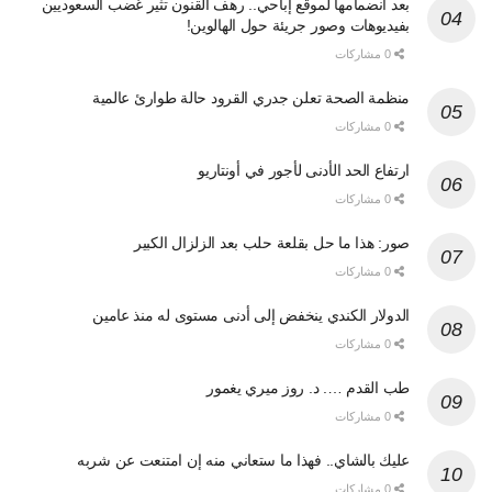
بعد انضمامها لموقع إباحي.. رهف القنون تثير غضب السعوديين
بفيديوهات وصور جريئة حول الهالوين!
0 مشاركات
منظمة الصحة تعلن جدري القرود حالة طوارئ عالمية
0 مشاركات
ارتفاع الحد الأدنى لأجور في أونتاريو
0 مشاركات
صور: هذا ما حل بقلعة حلب بعد الزلزال الكبير
0 مشاركات
الدولار الكندي ينخفض إلى أدنى مستوى له منذ عامين
0 مشاركات
طب القدم …. د. روز ميري يغمور
0 مشاركات
عليك بالشاي.. فهذا ما ستعاني منه إن امتنعت عن شربه
0 مشاركات