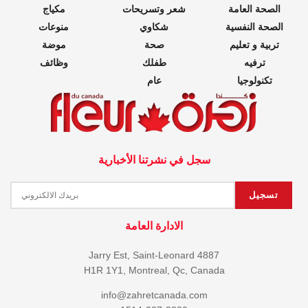
الصحة العامة
شعر وتسريحات
مكياج
الصحة النفسية
شكاوي
منوعات
تربية و تعليم
صحة
موضة
ترفيه
طفلك
وظائف
تكنولوجيا
عام
سجل في نشرتنا الأخبارية
الادارة العامة
4887 Jarry Est, Saint-Leonard
H1R 1Y1, Montreal, Qc, Canada
info@zahretcanada.com