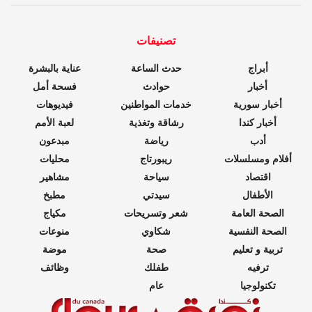
تصنيفات
أبراج
حدث الساعة
عناية بالبشرة
أخبار
حوادث
فسحة أمل
أخبار سورية
خدمات المواطنين
فيديوهات
أخبار كندا
رشاقة وتغذية
لعبة الأمم
أدب
رياضة
مبدعون
أفلام ومسلسلات
ريبورتاج
محليات
اقتصاد
سياحة
مشاهير
الأطفال
سيدتي
مطبخ
الصحة العامة
شعر وتسريحات
مكياج
الصحة النفسية
شكاوي
منوعات
تربية و تعليم
صحة
موضة
ترفيه
طفلك
وظائف
تكنولوجيا
عام