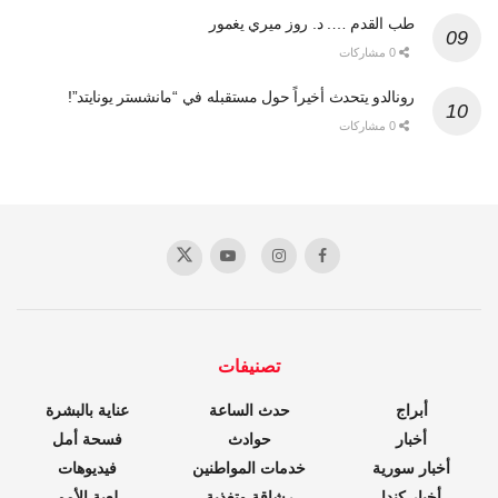
طب القدم …. د. روز ميري يغمور
0 مشاركات
رونالدو يتحدث أخيراً حول مستقبله في “مانشستر يونايتد”!
0 مشاركات
تصنيفات
أبراج
حدث الساعة
عناية بالبشرة
أخبار
حوادث
فسحة أمل
أخبار سورية
خدمات المواطنين
فيديوهات
أخبار كندا
رشاقة وتغذية
لعبة الأمم