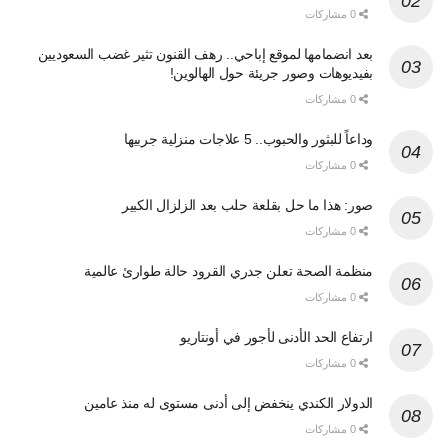
0 مشاركات
بعد انضمامها لموقع إباحي.. رهف القنون تثير غضب السعوديين
بفيديوهات وصور جريئة حول الهالوين!
0 مشاركات
وداعاً للبثور والحبوب.. 5 علاجات منزلية جربيها
0 مشاركات
صور: هذا ما حل بقلعة حلب بعد الزلزال الكبير
0 مشاركات
منظمة الصحة تعلن جدري القرود حالة طوارئ عالمية
0 مشاركات
ارتفاع الحد الأدنى لأجور في أونتاريو
0 مشاركات
الدولار الكندي ينخفض إلى أدنى مستوى له منذ عامين
0 مشاركات