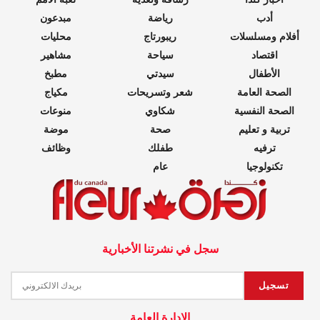
أدب
رياضة
مبدعون
أفلام ومسلسلات
ريبورتاج
محليات
اقتصاد
سياحة
مشاهير
الأطفال
سيدتي
مطبخ
الصحة العامة
شعر وتسريحات
مكياج
الصحة النفسية
شكاوي
منوعات
تربية و تعليم
صحة
موضة
ترفيه
طفلك
وظائف
تكنولوجيا
عام
سجل في نشرتنا الأخبارية
الادارة العامة