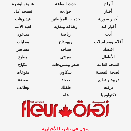
أبراج
حدث الساعة
عناية بالبشرة
أخبار
حوادث
فسحة أمل
أخبار سورية
خدمات المواطنين
فيديوهات
أخبار كندا
رشاقة وتغذية
لعبة الأمم
أدب
رياضة
مبدعون
أفلام ومسلسلات
ريبورتاج
محليات
اقتصاد
سياحة
مشاهير
الأطفال
سيدتي
مطبخ
الصحة العامة
شعر وتسريحات
مكياج
الصحة النفسية
شكاوي
منوعات
تربية و تعليم
صحة
موضة
ترفيه
طفلك
وظائف
تكنولوجيا
عام
سجل في نشرتنا الأخبارية