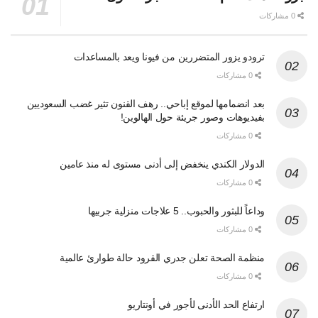
0 مشاركات
ترودو يزور المتضررين من فيونا ويعد بالمساعدات
0 مشاركات
بعد انضمامها لموقع إباحي.. رهف القنون تثير غضب السعوديين
بفيديوهات وصور جريئة حول الهالوين!
0 مشاركات
الدولار الكندي ينخفض إلى أدنى مستوى له منذ عامين
0 مشاركات
وداعاً للبثور والحبوب.. 5 علاجات منزلية جربيها
0 مشاركات
منظمة الصحة تعلن جدري القرود حالة طوارئ عالمية
0 مشاركات
ارتفاع الحد الأدنى لأجور في أونتاريو