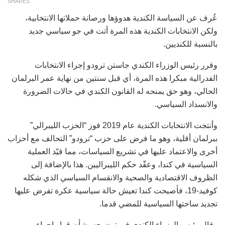
SHARES
عُرف عن السياسة الكندية هدوؤها ورصانة حملاتها الانتخابية،
ولكن الانتخابات الكندية هذه المرة أتت في جو سياسي جديد
بالنسبة للكنديين.
وقرر رئيس الوزراء الكندي جاستن ترودو إجراء الانتخابات
الفدرالية مبكرا هذه المرة، أي قبل سنتين من نهاية عمر البرلمان
الحالي، وهو حق يمنحه له القانون الكندي في حالات الضرورة
والانسداد السياسي.
وأنتجت الانتخابات الكندية عام 2019 فوز “الحزب الليبرالي”
ببرلمان أقلية، وهو ما فرض على حزب “ترودو” التحالف مع أحزاب
أخرى والاعتماد عليها في تشريع السياسات، مما قيّد العملية
السياسية في كندا، وعقّد حكم الليبراليين. هذا بالإضافة إلى
الظروف الاقتصادية والصحية والانقسام السياسي الذي شكله
كوفيد-19، فأصبحت كندا تعيش حالة سياسية عكرة تفرض عليها
تجديد ساحتها السياسية للمضي قدما.
وقال رئيس الوزراء الكندي في توضيحه بشأن قرار إجراء