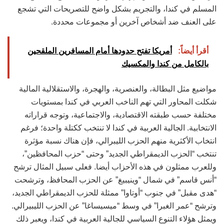
المسلم في كندا، والتجريم بشكل واضح للتصريحات التي تشجع
على العنف ضد أشخاص آخرين أو مجموعات محددة.
أقرأ أيضاً:
أمريكا تفتح حدودها أمام المسافرين الملقحين
بالكامل من كندا والمكسيك
مواضيع مثل البطالة، والعنصرية، والهجرة، والاستقلالية المالية
شكلت المحاور التي تهم الناخب العربي في كندا بمستويات
مختلفة حسب طبقته الاقتصادية، والاجتماعية، وتوجه قراراته
الانتخابية. الجالية العربية في كندا لا تنتخب ككتلة واحدة؛ فرغم
انتخاب الأكثرية منهم الحزب الليبرالي، فإن هناك نسبة مؤثرة
تنتخب “الحزب الديمقراطي الجديد” وحتى “حزب المحافظين”،
وللعرب ممثلون في هذه الأحزاب أيضا. فعلى سبيل المثال ترشح
“أنس قاسم” في شمال “وينيبيغ” عن الحزب المحافظ، وترشحت
“هدى مقبل” في جنوب “أوتاوا” ممثلة للحزب الديمقراطي الجديد،
وترشح “عمر الغبرا” في وسط “ميسيساغا” عن الحزب الليبيرالي.
ويمثل هؤلاء التنوع السياسي للجالية العربية في كندا، ويعبر ذلك