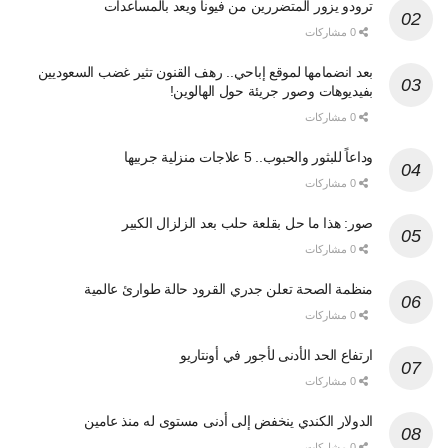
ترودو يزور المتضررين من فيونا ويعد بالمساعدات
0 مشاركات
بعد انضمامها لموقع إباحي.. رهف القنون تثير غضب السعوديين
بفيديوهات وصور جريئة حول الهالوين!
0 مشاركات
وداعاً للبثور والحبوب.. 5 علاجات منزلية جربيها
0 مشاركات
صور: هذا ما حل بقلعة حلب بعد الزلزال الكبير
0 مشاركات
منظمة الصحة تعلن جدري القرود حالة طوارئ عالمية
0 مشاركات
ارتفاع الحد الأدنى لأجور في أونتاريو
0 مشاركات
الدولار الكندي ينخفض إلى أدنى مستوى له منذ عامين
0 مشاركات