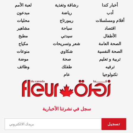
أخبار كندا
رشاقة وتغذية
لعبة الأمم
أدب
رياضة
مبدعون
أفلام ومسلسلات
ريبورتاج
محليات
اقتصاد
سياحة
مشاهير
الأطفال
سيدتي
مطبخ
الصحة العامة
شعر وتسريحات
مكياج
الصحة النفسية
شكاوي
منوعات
تربية و تعليم
صحة
موضة
ترفيه
طفلك
وظائف
تكنولوجيا
عام
سجل في نشرتنا الأخبارية