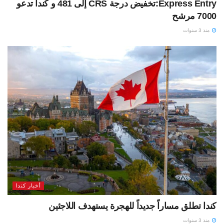
Express Entry:تخفيض درجة CRS إلى 481 و كندا تدعو
7000 مرشح
منذ 3 سنوات
أخبار كندا
كندا تطلق مساراً جديداً للهجرة يستهدف اللاجئين
منذ 3 سنوات