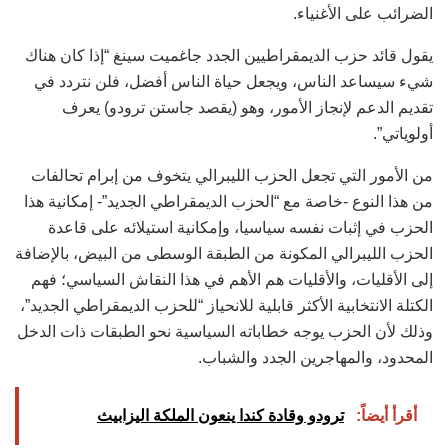
الضرائب على الأغنياء.
يقول قائد حزب الديمقراطيين الجدد جاغميت سينغ “إذا كان هناك
شيء سيساعد الناس، ويجعل حياة الناس أفضل، فلن نتردد في
تقديم الدعم لإنجاز الأمور، وهو (يقصد جاستن ترودو) يعرف
أولوياتي”.
من الأمور التي تجعل الحزب الليبرالي يتخوف من إبرام تحالفات
من هذا النوع -خاصة مع “الحزب الديمقراطي الجديد”- إمكانية هذا
الحزب في إثبات نفسه سياسيا، وإمكانية استيلائه على قاعدة
الحزب الليبرالي المكونة من الطبقة الوسطى من البيض، بالإضافة
إلى الأقليات، والأقليات هم الأهم في هذا النقاش السياسي؛ فهم
الكتلة الانتخابية الأكثر قابلية للانحياز “للحزب الديمقراطي الجديد”،
وذلك لأن الحزب يوجه خطاباته السياسية نحو الطبقات ذات الدخل
المحدود، والمهاجرين الجدد والشباب.
أقرأ أيضاً:
ترودو وقادة كندا ينعون الملكة اليزابيث