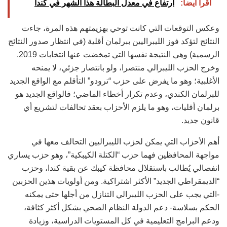
أقرأ أيضاً:
ارتفاع في معدل البطالة هذا الشهر في كندا
وعكس التوقعات التي كانت توحي بهزيمتهم هذه المرة، جاءت
النتائج لتؤكد فوز الليبراليين ببرلمان أقلية (في انتظار صدور النتائج
الرسمية) وهي النتيجة نفسها التي تمخضت عنها انتخابات 2019.
وخرج الحزب الليبرالي منتصرا، ولو بانتصار جزئي، لا يمنحه
الأغلبية؛ وهو ما يفرض على حزب “ترودو” التأقلم مع الواقع الجديد
للبرلمان الكندي، وعدم تكرار أخطاء الماضي؛ فالواقع الجديد هو
برلمان أقليات، وهو ما يلزم الأحزاب بعقد تحالفات لتشريع أي
قانون جديد.
أهم الأحزاب التي يمكن لحزب الليبراليين التحالف معها في
مواجهة المحافظين فهما حزب “الكتلة الكيبكية”، وهو حزب يساري
انفصالي يُطالب باستقلال محافظة كيبك عن بقية كندا، وحزب
“الديمقراطي الجديد” الأكثر اشتراكية. ومن أولويات هذين الحزبين
-التي يجب على الحزب الليبرالي التنازل من أجلها حتى يمكنه
الحكم بسلاسة- دعم الدولة النظام الصحي بشكل أكثر كثافة،
ودعم البرامج التعليمية في كل المستويات الدراسية، وزيادة