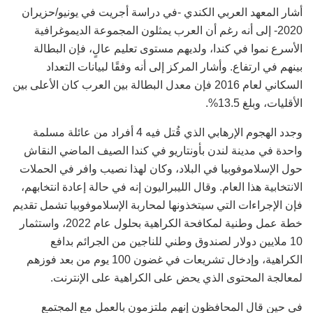
أشار المعهد العربي الكندي -في دراسة أجريت في يونيو/حزيران
2020- إلى أنه رغم أن العرب يمثلون المجموعة الديموغرافية
الأسرع نموا في كندا، ولديهم مستوى تعليم عالٍ، فإن البطالة
بينهم في ارتفاع. وأشار المركز إلى أنه وفقًا لبيانات التعداد
السكاني لعام 2016 فإن معدل البطالة بين العرب كان الأعلى بين
الأقليات، وبلغ 13.5%.
وجدد الهجوم الإرهابي الذي قُتل فيه 4 أفراد من عائلة مسلمة
واحدة في مدينة لندن بأونتاريو في كندا الصيف الماضي النقاش
حول الإسلاموفوبيا في البلاد، وكان لهذا نصيب وافر في الحملات
الانتخابية هذا العام. وقال الليبراليون إنه في حالة إعادة انتخابهم،
فإن الإجراءات التي سيتخذونها لمحاربة الإسلاموفوبيا تشمل تقديم
خطة عمل وطنية لمكافحة الكراهية بحلول عام 2022، واستثمار
10 ملايين دولار لصندوق وطني للناجين من الجرائم بدافع
الكراهية، وإدخال تشريعات في غضون 100 يوم من بعد فوزهم
لمعالجة المحتوى الذي يحض على الكراهية على الإنترنت.
في حين قال المحافظون إنهم ملتزمون بالعمل مع المجتمع