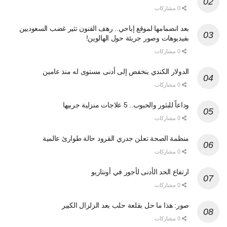
0 مشاركات
بعد انضمامها لموقع إباحي.. رهف القنون تثير غضب السعوديين
بفيديوهات وصور جريئة حول الهالوين!
0 مشاركات
الدولار الكندي ينخفض إلى أدنى مستوى له منذ عامين
0 مشاركات
وداعاً للبثور والحبوب.. 5 علاجات منزلية جربيها
0 مشاركات
منظمة الصحة تعلن جدري القرود حالة طوارئ عالمية
0 مشاركات
ارتفاع الحد الأدنى لأجور في أونتاريو
0 مشاركات
صور: هذا ما حل بقلعة حلب بعد الزلزال الكبير
0 مشاركات