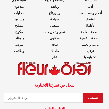
أخبار كندا
رشاقة وتغذية
لعبة الأمم
أدب
رياضة
مبدعون
أفلام ومسلسلات
ريبورتاج
محليات
اقتصاد
سياحة
مشاهير
الأطفال
سيدتي
مطبخ
الصحة العامة
شعر وتسريحات
مكياج
الصحة النفسية
شكاوي
منوعات
تربية و تعليم
صحة
موضة
ترفيه
طفلك
وظائف
تكنولوجيا
عام
سجل في نشرتنا الأخبارية
الادارة العامة