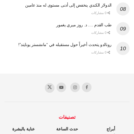
الدولار الكندي ينخفض إلى أدنى مستوى له منذ عامين
0 مشاركات
طب القدم …. د. روز ميري يغمور
0 مشاركات
رونالدو يتحدث أخيراً حول مستقبله في “مانشستر يونايتد”!
0 مشاركات
تصنيفات
أبراج
حدث الساعة
عناية بالبشرة