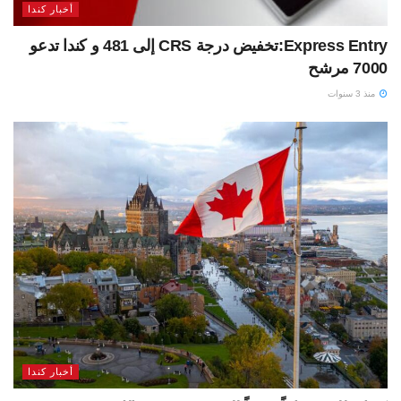
أخبار كندا
Express Entry:تخفيض درجة CRS إلى 481 و كندا تدعو
7000 مرشح
منذ 3 سنوات
أخبار كندا