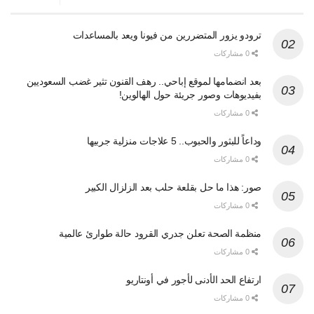
ترودو يزور المتضررين من فيونا ويعد بالمساعدات
0 مشاركات
بعد انضمامها لموقع إباحي.. رهف القنون تثير غضب السعوديين
بفيديوهات وصور جريئة حول الهالوين!
0 مشاركات
وداعاً للبثور والحبوب.. 5 علاجات منزلية جربيها
0 مشاركات
صور: هذا ما حل بقلعة حلب بعد الزلزال الكبير
0 مشاركات
منظمة الصحة تعلن جدري القرود حالة طوارئ عالمية
0 مشاركات
ارتفاع الحد الأدنى لأجور في أونتاريو
0 مشاركات