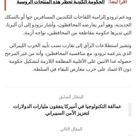
أقرأ أيضاً:
الحكومة الكندية تحظر هذه المنتجات الروسية
ويدعم ترودو إلزامية اللقاحات للكنديين المسافرين جوا أو بالسكك
الحديدية، وهو أمر يعارضه المحافظون، وأشار ترودو إلى أن ألبرتا،
التي تديرها حكومة مقاطعة من المحافظين، تواجه أزمة.
وتشير استطلاعات الرأي إلى تقارب نسب تأييد الحزب الليبرالي
الذي يتزعمه ترودو، مع منافسيه المحافظين، وأنه من غير المرجح
حصوله غدا الاثنين على الأغلبية المطلقة اللازمة لتشكيل حكومة
دون الاعتماد على حزب معارض للبقاء في السلطة.
المقال السابق
عمالقة التكنولوجيا في أميركا ينفقون مليارات الدولارات
لتعزيز الأمن السيبراني
المقال التالي