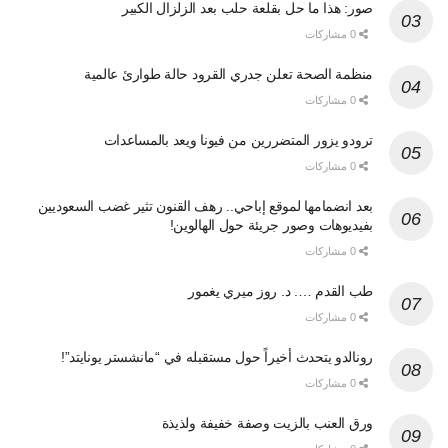
صور: هذا ما حل بقلعة حلب بعد الزلزال الكبير
0 مشاركات
منظمة الصحة تعلن جدري القرود حالة طوارئ عالمية
0 مشاركات
ترودو يزور المتضررين من فيونا ويعد بالمساعدات
0 مشاركات
بعد انضمامها لموقع إباحي.. رهف القنون تثير غضب السعوديين
بفيديوهات وصور جريئة حول الهالوين!
0 مشاركات
طب القدم …. د. روز ميري يغمور
0 مشاركات
رونالدو يتحدث أخيراً حول مستقبله في “مانشستر يونايتد”!
0 مشاركات
ورق العنب بالزيت وصفة خفيفة ولذيذة