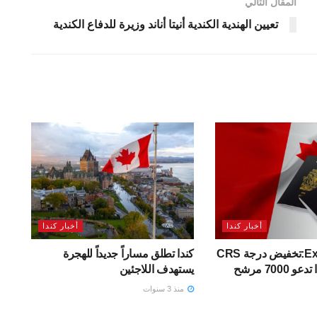
المقال التالي
تعيين الهندية الكندية أنيتا أناند وزيرة للدفاع الكندية
أخبار كندا
أخبار كندا
Express Entry:تخفيض درجة CRS
كندا تطلق مساراً جديداً للهجرة
يستهدف اللاجئين
منذ 3 سنوات