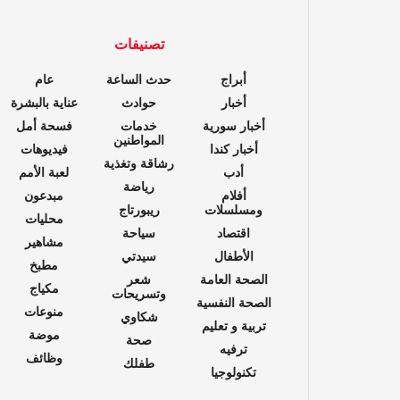
تصنيفات
أبراج
حدث الساعة
عام
أخبار
حوادث
عناية بالبشرة
أخبار سورية
خدمات
فسحة أمل
المواطنين
أخبار كندا
فيديوهات
رشاقة وتغذية
أدب
لعبة الأمم
رياضة
أفلام
مبدعون
ومسلسلات
ريبورتاج
محليات
اقتصاد
سياحة
مشاهير
الأطفال
سيدتي
مطبخ
الصحة العامة
شعر
مكياج
وتسريحات
الصحة النفسية
منوعات
شكاوي
تربية و تعليم
موضة
صحة
ترفيه
وظائف
طفلك
تكنولوجيا