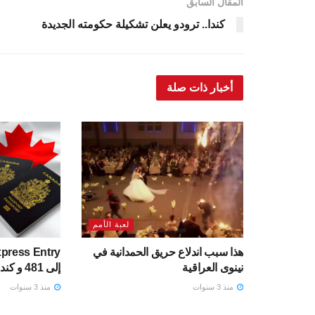
المقال السابق
كندا.. ترودو يعلن تشكيلة حكومته الجديدة
أخبار ذات صلة
لعبة الأمم
هذا سبب اندلاع حريق الحمدانية في
نينوى العراقية
إلى 481 و كندا تدعو 7000 مرشح
منذ 3 سنوات
منذ 3 سنوات