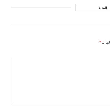
المزيد
*
يها بـ