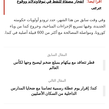
أقرأ أيضاً:
انفجار مصفاة للنفط في نيوفاوندلاند ووقوع
جرحى
وفي وقت سابق من هذا الشهر، حدد ترودو أولويات حكومته
الجديدة، وفيها تسريع الإجراءات المناخية، وخروج كندا من وباء
كورونا، ومواصلة المصالحة مع أكثر من 600 قبيلة أصلية في كندا.
المقال السابق
قطر تتعاقد مع بيكهام بمبلغ ضخم ليصبح وجها لكأس
العالم
المقال التالي
كندا: إقرار يوم عطلة رسمية تضامنا مع ضحايا المدارس
الداخلية من السكان الأصليين