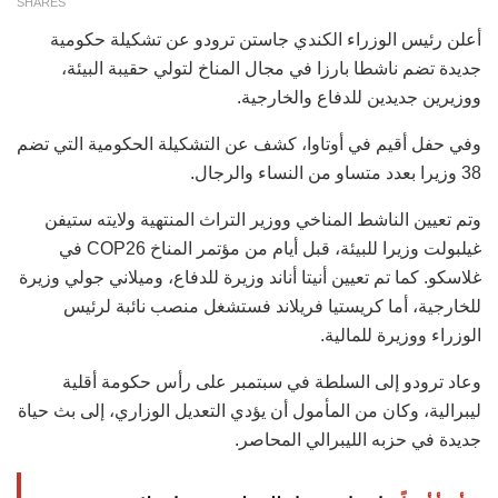
SHARES
أعلن رئيس الوزراء الكندي جاستن ترودو عن تشكيلة حكومية
جديدة تضم ناشطا بارزا في مجال المناخ لتولي حقيبة البيئة،
ووزيرين جديدين للدفاع والخارجية.
وفي حفل أقيم في أوتاوا، كشف عن التشكيلة الحكومية التي تضم
38 وزيرا بعدد متساو من النساء والرجال.
وتم تعيين الناشط المناخي ووزير التراث المنتهية ولايته ستيفن
غيلبولت وزيرا للبيئة، قبل أيام من مؤتمر المناخ COP26 في
غلاسكو. كما تم تعيين أنيتا أناند وزيرة للدفاع، وميلاني جولي وزيرة
للخارجية، أما كريستيا فريلاند فستشغل منصب نائبة لرئيس
الوزراء ووزيرة للمالية.
وعاد ترودو إلى السلطة في سبتمبر على رأس حكومة أقلية
ليبرالية، وكان من المأمول أن يؤدي التعديل الوزاري، إلى بث حياة
جديدة في حزبه الليبرالي المحاصر.