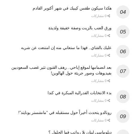
هكذا سيكون طقس كيبيك في شهر أكتوبر القادم
0 مشاركات
ورق العنب بالزيت وصفة خفيفة ولذيذة
0 مشاركات
عليك بالشاي.. فهذا ما ستعاني منه إن امتنعت عن شربه
0 مشاركات
بعد انضمامها لموقع إباحي.. رهف القنون تثير غضب السعوديين
بفيديوهات وصور جريئة حول الهالوين!
0 مشاركات
بدء الانتخابات الفدرالية المبكرة في كندا
0 مشاركات
رونالدو يتحدث أخيراً حول مستقبله في “مانشستر يونايتد”!
0 مشاركات
دبلوماسي لبنان بلا رواتب فما الحلول ؟