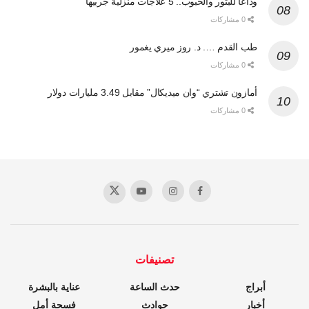
وداعاً للبثور والحبوب.. 5 علاجات منزلية جربيها
0 مشاركات
طب القدم …. د. روز ميري يغمور
0 مشاركات
أمازون تشتري “وان ميديكال” مقابل 3.49 مليارات دولار
0 مشاركات
تصنيفات
أبراج
حدث الساعة
عناية بالبشرة
أخبار
حوادث
فسحة أمل