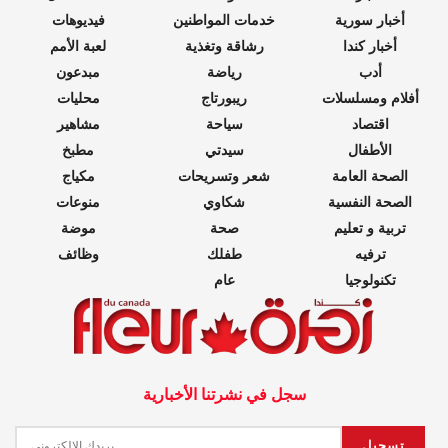
أخبار سورية
خدمات المواطنين
فيديوهات
أخبار كندا
رشاقة وتغذية
لعبة الأمم
أدب
رياضة
مبدعون
أفلام ومسلسلات
ريبورتاج
محليات
اقتصاد
سياحة
مشاهير
الأطفال
سيدتي
مطبخ
الصحة العامة
شعر وتسريحات
مكياج
الصحة النفسية
شكاوي
منوعات
تربية و تعليم
صحة
موضة
ترفيه
طفلك
وظائف
تكنولوجيا
عام
سجل في نشرتنا الأخبارية