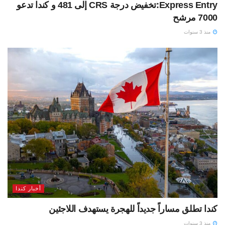
Express Entry:تخفيض درجة CRS إلى 481 و كندا تدعو
7000 مرشح
منذ 3 سنوات
أخبار كندا
كندا تطلق مساراً جديداً للهجرة يستهدف اللاجئين
منذ 3 سنوات