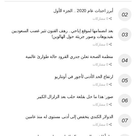
أبرز احداث عام 2020 .. الجزء الأول
0 مشاركات
بعد انضمامها لموقع إباحي.. رهف القنون تثير غضب السعوديين
بفيديوهات وصور جريئة حول الهالوين!
0 مشاركات
منظمة الصحة تعلن جدري القرود حالة طوارئ عالمية
0 مشاركات
ارتفاع الحد الأدنى لأجور في أونتاريو
0 مشاركات
صور: هذا ما حل بقلعة حلب بعد الزلزال الكبير
0 مشاركات
الدولار الكندي ينخفض إلى أدنى مستوى له منذ عامين
0 مشاركات