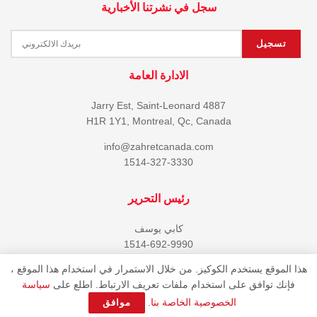
سجل في نشرتنا الأخبارية
الادارة العامة
4887 Jarry Est, Saint-Leonard
H1R 1Y1, Montreal, Qc, Canada
info@zahretcanada.com
1514-327-3330
رئيس التحرير
كابي يوسف
1514-692-9990
هذا الموقع يستخدم الكوكيز. من خلال الاستمرار في استخدام هذا الموقع ،
فإنك توافق على استخدام ملفات تعريف الارتباط. اطلع على
سياسة
© 2023 جميع حقوق النشر محفوظة لمجلة زهرة كندا Developed by
360CDM
.
الخصوصية الخاصة بنا
.
موافق