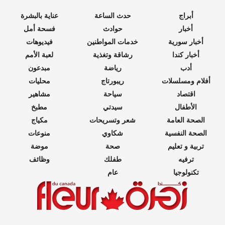
أبراج
حدث الساعة
عناية بالبشرة
أخبار
حوادث
فسحة أمل
أخبار سورية
خدمات المواطنين
فيديوهات
أخبار كندا
رشاقة وتغذية
لعبة الأمم
أدب
رياضة
مبدعون
أفلام ومسلسلات
ريبورتاج
محليات
اقتصاد
سياحة
مشاهير
الأطفال
سيدتي
مطبخ
الصحة العامة
شعر وتسريحات
مكياج
الصحة النفسية
شكاوي
منوعات
تربية و تعليم
صحة
موضة
ترفيه
طفلك
وظائف
تكنولوجيا
عام