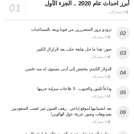
أبرز احداث عام 2020 .. الجزء الأول
0 مشاركات
ترودو يزور المتضررين من فيونا ويعد بالمساعدات
0 مشاركات
صور: هذا ما حل بقلعة حلب بعد الزلزال الكبير
0 مشاركات
الدولار الكندي ينخفض إلى أدنى مستوى له منذ عامين
0 مشاركات
وداعاً للبثور والحبوب.. 5 علاجات منزلية جربيها
0 مشاركات
بعد انضمامها لموقع إباحي.. رهف القنون تثير غضب السعوديين
بفيديوهات وصور جريئة حول الهالوين!
0 مشاركات
منظمة الصحة تعلن جدري القرود حالة طوارئ عالمية