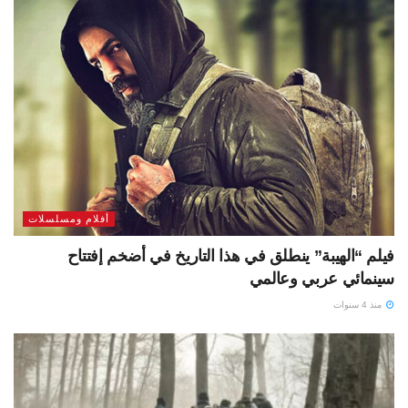
أفلام ومسلسلات
فيلم “الهيبة” ينطلق في هذا التاريخ في أضخم إفتتاح
سينمائي عربي وعالمي
منذ 4 سنوات