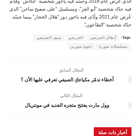
الذي عُرض عام 2016 وجسّد فيه ياخور شخصية “عكّاش” وقدّم
فيه حدّاد شخصية “أبو العز”، ومسلسل “على صفيح ساخن” الذي
عُرض عام 2021 وأدّى فيه ياخور دور “هلال الحجار” بينما جسّد
حدّاد شخصية “الطاعون”.
Tags:
أبطال العربجي
العربجي
سيف السبيعي
مسلسلات سوريا
نجوم سورين
المقال السابق
أخطاء تدمّر مكياجكِ الصيفي تعرفي عليها الأن ؟
المقال التالي
وول مارت يفتتح متجره الجديد في مونتريال
أخبار ذات صلة