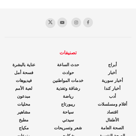
تصنيفات
أبراج
حدث الساعة
عناية بالبشرة
أخبار
حوادث
فسحة أمل
أخبار سورية
خدمات المواطنين
فيديوهات
أخبار كندا
رشاقة وتغذية
لعبة الأمم
أدب
رياضة
مبدعون
أفلام ومسلسلات
ريبورتاج
محليات
اقتصاد
سياحة
مشاهير
الأطفال
سيدتي
مطبخ
الصحة العامة
شعر وتسريحات
مكياج
الصحة النفسية
شكاوي
منوعات