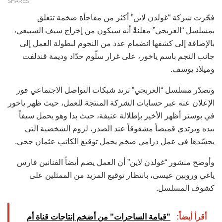
SHARES
فجّرت شركة “غولدن لاين” أكثر من مفاجأة ضخمة تتعلق
بمسلسل “العربجي” معلنةً أنه سيكون من إخراج سيف السبيعي،
بالإضافة إلى كشفها انضمام عدد من النجوم لبطولة العمل إلى
جانب النجم باسم ياخور، على غرار سلّوم حدّاد وديمة قندلفت
وميلاد يوسف.
وتصدّر مسلسل “العربجي” ترند شبكات التواصل الاجتماعي فور
الإعلان عنه عبر حسابات الشركة المنتجة للعمل، حيث ظهر ياخور
في بوستر أظهر الأخير بإطلالة عنيفة، حيث بدا وهو يحمل سيفاً
بيده ويرتدي قميصاً مشقوقاً عند الصدر، لزوم الشخصية التي
يجسّدها في عمل درامي ضخم يحمل توقيع الكاتب عثمان جحى.
وأوضح منشور “غولدن لاين” أن العمل يضم أيضاً الفنانين فارس
ياغي وروبين عيسى، بانتظار توقيع المزيد من الممثلين على
كشوف المسلسل.
أقرأ أيضاً:
"قيامة الساحرات" من أضخم إنتاجات قناة أم