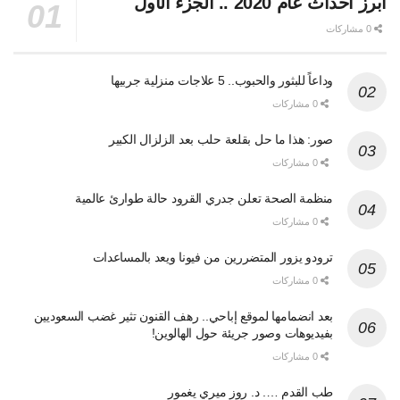
أبرز احداث عام 2020 .. الجزء الأول
0 مشاركات
وداعاً للبثور والحبوب.. 5 علاجات منزلية جربيها
0 مشاركات
صور: هذا ما حل بقلعة حلب بعد الزلزال الكبير
0 مشاركات
منظمة الصحة تعلن جدري القرود حالة طوارئ عالمية
0 مشاركات
ترودو يزور المتضررين من فيونا ويعد بالمساعدات
0 مشاركات
بعد انضمامها لموقع إباحي.. رهف القنون تثير غضب السعوديين
بفيديوهات وصور جريئة حول الهالوين!
0 مشاركات
طب القدم …. د. روز ميري يغمور