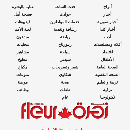
أبراج
حدث الساعة
عناية بالبشرة
أخبار
حوادث
فسحة أمل
أخبار سورية
خدمات المواطنين
فيديوهات
أخبار كندا
رشاقة وتغذية
لعبة الأمم
أدب
رياضة
مبدعون
أفلام ومسلسلات
ريبورتاج
محليات
اقتصاد
سياحة
مشاهير
الأطفال
سيدتي
مطبخ
الصحة العامة
شعر وتسريحات
مكياج
الصحة النفسية
شكاوي
منوعات
تربية و تعليم
صحة
موضة
ترفيه
طفلك
وظائف
تكنولوجيا
عام