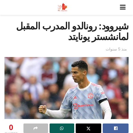
شيروود: رونالدو المدرب المقبل
لمانشستر يونايتد
منذ 5 سنوات
0