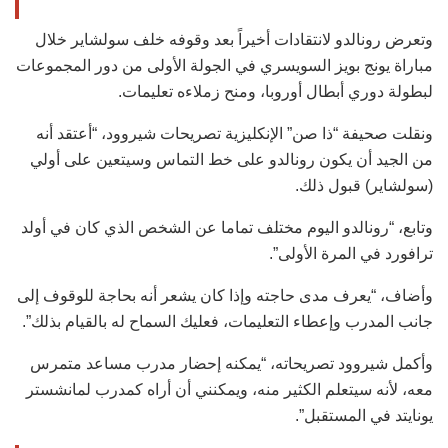
وتعرض رونالدو لانتقادات أخيراً بعد وقوفه خلف سولشاير خلال
مباراة يونج بويز السويسري في الجولة الأولى من دور المجموعات
لبطولة دوري أبطال أوروبا، ومنح زملاءه تعليمات.
ونقلت صحيفة “ذا صن” الإنكليزية تصريحات شيروود، “أعتقد أنه
من الجيد أن يكون رونالدو على خط التماس وسيتعين على أولي
(سولشاير) قبول ذلك.
وتابع، “رونالدو اليوم مختلف تماما عن الشخص الذي كان في أولد
ترافورد في المرة الأولى”.
وأضاف، “يعرف مدى حاجته وإذا كان يشعر أنه بحاجة للوقوف إلى
جانب المدرب وإعطاء التعليمات، فعليك السماح له بالقيام بذلك”.
وأكمل شيروود تصريحاته، “يمكنه إحضار مدرب مساعد متمرس
معه، لأنه سيتعلم الكثير منه، ويمكنني أن أراه كمدرب لمانشستر
يونايتد في المستقبل”.