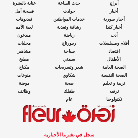
أبراج
حدث الساعة
عناية بالبشرة
أخبار
حوادث
فسحة أمل
أخبار سورية
خدمات المواطنين
فيديوهات
أخبار كندا
رشاقة وتغذية
لعبة الأمم
أدب
رياضة
مبدعون
أفلام ومسلسلات
ريبورتاج
محليات
اقتصاد
سياحة
مشاهير
الأطفال
سيدتي
مطبخ
الصحة العامة
شعر وتسريحات
مكياج
الصحة النفسية
شكاوي
منوعات
تربية و تعليم
صحة
موضة
ترفيه
طفلك
وظائف
تكنولوجيا
عام
سجل في نشرتنا الأخبارية