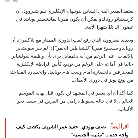
SHARES
يعتقد المدير الفني السابق لتوتنهام الإنكليزي تيم شيروود، أن
كريستيانو رونالدو يمكن أن يكون مدربا لمانشستر يونايتد في
غضون الـ 18 شهرا الآتية.
ويعتقد شيروود، الذي رفع لقب الدوري الممتاز مع بلاكبيرن، أن
رونالدو سيصبح مدربا “للشياطين الحمر” إذا لم يفز سولشاير
بالألقاب، على الرغم من أنه بالمقابل يرى بأن وظيفة سولشاير
حاليا في أمان، على الرغم من توديع كأس الرابطة الإنكليزية
للمحترفين بالخسارة أمام وست هام يونايتد، والخسارة المفاجئة
من يونج بويز في دوري الأبطال.
كما أكد أن أي تغيير في المشهد لن يكون قبل نهاية الموسم
الحالي، إلا في حالة سقوط درامي من الفريق في سعيه نحو
الألقاب.
أقرأ أيضاً:
نصف يهودي.. حفيد عمر الشريف يكشف كيف
واجه جده بـ "مثليته الجنسية"