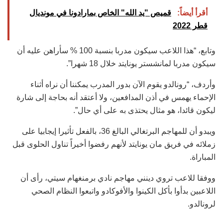
أقرأ أيضاً:
قميص "يد الله" الخاص بمارادونا في مونديال
قطر 2022
وتابع، “هذا اللاعب سيكون مدربا بنسبة 100 % سأراهن عليه أن
سيكون مدربا لمانشستر يونايتد خلال 18 شهرا”.
وأردف، “رونالدو يقوم الآن بدور المدرب يمكننا أن نراه أثناء
الإحماء يهمس في أذن المدافعين، ولا أعتقد أنه بحاجة إلى شارة
ليكون قائدا، هو مثال يحتذى به على أي حال”.
ويبدو أن للمهاجم البرتغالي البالغ 36، بالفعل تأثيرا إيجابيا على
زملائه في فريق مان يونايتد لأنهم رفضوا أخيراً تناول الحلوى قبل
المباراة.
ووفقا للاعب تروي دينني مهاجم نادي برمنغهام سيتي، رأى أن
اللاعبين بدأوا بأكل الكينوا والأفوكادو واتبعوا النظام الصحي
لرونالدو.