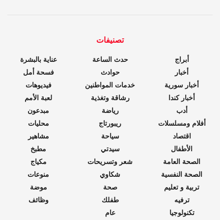
تصنيفات
أبراج
حدث الساعة
عناية بالبشرة
أخبار
حوادث
فسحة أمل
أخبار سورية
خدمات المواطنين
فيديوهات
أخبار كندا
رشاقة وتغذية
لعبة الأمم
أدب
رياضة
مبدعون
أفلام ومسلسلات
ريبورتاج
محليات
اقتصاد
سياحة
مشاهير
الأطفال
سيدتي
مطبخ
الصحة العامة
شعر وتسريحات
مكياج
الصحة النفسية
شكاوي
منوعات
تربية و تعليم
صحة
موضة
ترفيه
طفلك
وظائف
تكنولوجيا
عام