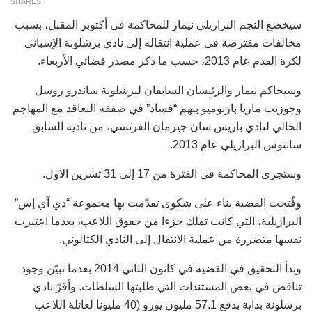
SHARES
سيخضع النجم البرازيلي نيمار للمحاكمة في أكتوبر المقبل، بسبب
مخالفات مفترضة في عملية انتقاله إلى نادي برشلونة الإسباني
لكرة القدم عام 2013، حسب ما ذكر مصدر قضائي الأربعاء.
وسيحاكم نيمار والرئيسان السابقان لبرشلونة ساندرو روسل
وجوزيب ماريا بارتوميو بتهم “فساد” في صفقة التعاقد مع المهاجم
الحالي لنادي باريس سان جيرمان الفرنسي، من ناديه السابق
سانتوس البرازيلي عام 2013.
وستجرى المحاكمة في الفترة من 17 إلى 31 تشرين الاول.
وفُتحت القضية بناء على شكوى تقدّمت بها مجموعة “دي آي إس”
البرازيلية، التي كانت تملك جزءا من حقوق اللاعب، بعدما اعتبرت
نفسها متضررة من عملية الانتقال إلى النادي الكتالوني.
وبدأ التحقيق في القضية في كانون الثاني 2014 بعدما تبيّن وجود
تناقض في بعض المستندات التي طلبتها السلطات. وأقرّ نادي
برشلونة بداية بدفع 57.1 مليون يورو (40 مليونا لعائلة اللاعب