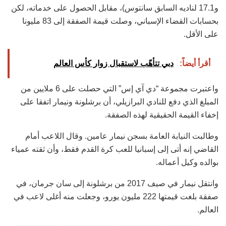
و17.1 لناديه السابق سانتوس)، مقابل الحصول على خدماته، لكن
بحسابات القضاء الإسباني، وصلت قيمة الصفقة إلى 83 مليونا
على الأقل.
أقرأ أيضاً:
دبي تتأهّب لاستقبال زوار كأس العالم
واعتبرت مجموعة “دي آي إس” التي حصلت على 6 ملايين من
المبلغ الذي دفع للنادي البرازيلي، أن برشلونة ونيمار اتفقا على
إخفاء القيمة الحقيقية لهذه الصفقة.
وطالبت النيابة العامة بسجن نيمار عامين. وقال اللاعب أمام
القاضي إنه أتى إلى إسبانيا للعب كرة القدم فقط، وأن ثقته عمياء
بوالده وكيل أعماله.
وانتقل نيمار في صيف 2017 من برشلونة إلى سان جرمان، في
صفقة بلغت قيمتها 222 مليون يورو، وجعلت منه أغلى لاعب في
العالم.