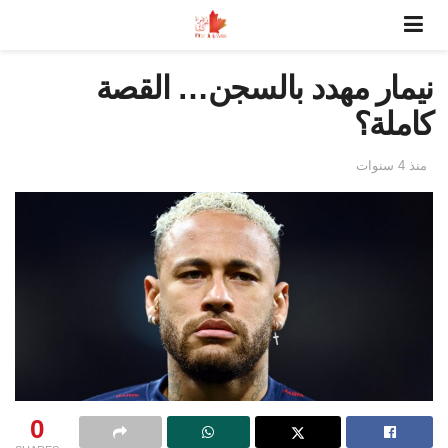
نيمار مهدد بالسجن… القصة
كاملة؟
منذ 4 سنوات
0