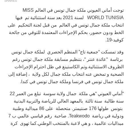
SHARES
توجت أماني العيوني ملكة جمال تونس في العالم MISS
WORLD TUNISIA لسنة 2021 بعد سنة استثنائية تم فيها
انتخاب ملكة جمال تونس في العالم من قبل لجنة التحكيم على
الخط ودون حضور، بحكم الإجراءات المعتمدة للتوقي من جائحة
كوفيد-19.
وقد تمسكت “جمعية تاج” المنظم الحصري لملكة جمال تونس
برئاسة “عائدة عنتر “، بتنظيم مسابقة ملكة جمال تونس رغم
الظروف الاستثنائية.وتم الكاستينغ في ظل احترام الإجراءات
الصحية و تمخض عنه انتخاب ملكة جمال لكل ولاية ، إضافة إلى
ملكة جمال تونس في فرنسا وملكة جمال تونس في كندا.
“أماني العيوني “هي ملكة جمال ولاية سوسة تبلغ من العمر 22
سنة طالبة سنة ثالثة بالمعهد العالي للرياضة والتربية البدنية
بتونس طولها 176 صنتيمتر. متحصلة على 86 ميدالية وطنية
ودولية في رياضة Teakwodo. صاحبة رقم قياسي عالمي ب 7
ميداليات عالمية ، و هي لاعبة بالمنتخب الوطني.كما تهوى كرة