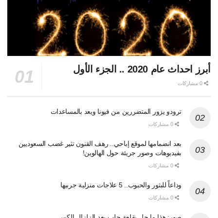
أبرز احداث عام 2020 .. الجزء الأول
0 مشاركات
ترودو يزور المتضررين من فيونا ويعد بالمساعدات
0 مشاركات
بعد انضمامها لموقع إباحي.. رهف القنون تثير غضب السعوديين
بفيديوهات وصور جريئة حول الهالوين!
0 مشاركات
وداعاً للبثور والحبوب.. 5 علاجات منزلية جربيها
0 مشاركات
صور: هذا ما حل بقلعة حلب بعد الزلزال الكبير