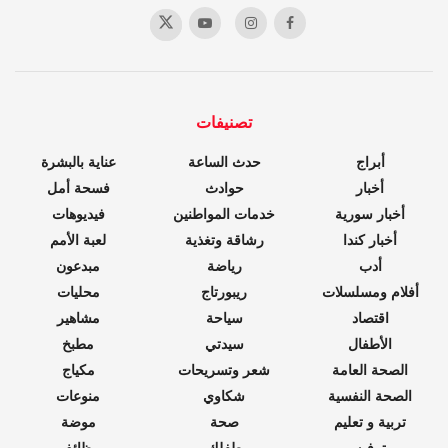
تصنيفات
أبراج
حدث الساعة
عناية بالبشرة
أخبار
حوادث
فسحة أمل
أخبار سورية
خدمات المواطنين
فيديوهات
أخبار كندا
رشاقة وتغذية
لعبة الأمم
أدب
رياضة
مبدعون
أفلام ومسلسلات
ريبورتاج
محليات
اقتصاد
سياحة
مشاهير
الأطفال
سيدتي
مطبخ
الصحة العامة
شعر وتسريحات
مكياج
الصحة النفسية
شكاوي
منوعات
تربية و تعليم
صحة
موضة