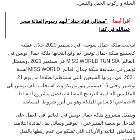
السلة و ركوب الخيل والتنس.
أقرأ أيضاً:
"سحالي فؤاد حداد" تُلهم رسوم الفنانة سحر
عبدالله في كندا
انتخبت ملكة جمال سوسة في ديسمبر 2020 خلال عملية
كاستينغ ملكة جمال تونس. ثم وقع انتخابها ملكة جمال تونس في
العالم MISS WORLD TUNISIA في سبتمبر 2021 .وستمثل
تونس في مسابقة ملكة جمال العالم MISS WORLD لسنة
2021 في دورتها السبعين ،التي ستنتظم انطلاقا من يوم 21
نوفمبر وحتى 16 ديسمبر ببورتوريكو.وقد استجاب ملف تونس الى
المقاييس العالمية للترشح للمسابقة بفضل مشروع النشاط
الاجتماعي الإنساني للملكة.وهو من أبرز شروط المسابقة.
ويتمثل مشروع ملكة جمال تونس في العالم في العمل على
التدخل بواسطة المتبرعين ، لتوفير وسائل نقل لفائدة التلاميذ
بالمناطق النائية والأرياف التي تشكو من عدم ربطها بالنقل
العمومي.