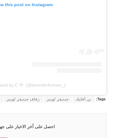
ew this post on Instagram
ared by C 💚. (@benniferforever_)
Tags:
بن أفليك
جينيفر لوبيز
زفاف جينيفر لوبيز
احصل على أخر الاخبار على جها