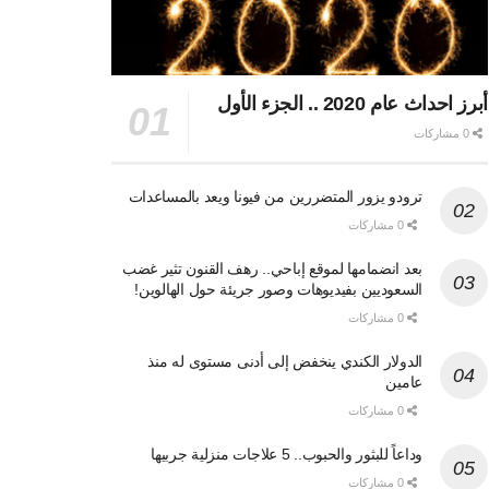
أبرز احداث عام 2020 .. الجزء الأول
0 مشاركات
ترودو يزور المتضررين من فيونا ويعد بالمساعدات
0 مشاركات
بعد انضمامها لموقع إباحي.. رهف القنون تثير غضب
السعوديين بفيديوهات وصور جريئة حول الهالوين!
0 مشاركات
الدولار الكندي ينخفض إلى أدنى مستوى له منذ
عامين
0 مشاركات
وداعاً للبثور والحبوب.. 5 علاجات منزلية جربيها
0 مشاركات