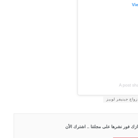
Vi
A post sh
زواج جينيفر لوبيز
زك فور نشرها على مجلتنا .. اشترك الأن