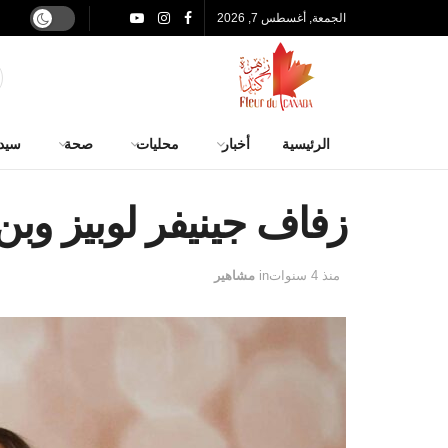
الجمعة, أغسطس 7, 2026
الرئيسية
أخبار
محليات
صحة
سيد
زفاف جينيفر لوبيز وبن
منذ 4 سنوات
in
مشاهير