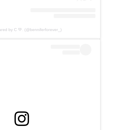
ared by C 💚. (@benniferforever_)