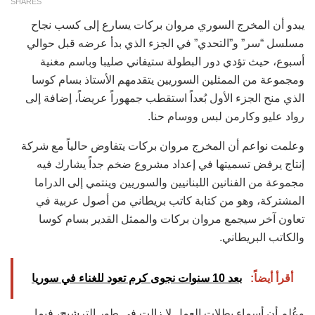
SHARES
يبدو أن المخرج السوري مروان بركات يسارع إلى كسب نجاح
مسلسل “سر” و”التحدي” في الجزء الذي بدأ عرضه قبل حوالي
أسبوع، حيث تؤدي دور البطولة ستيفاني صليبا وباسم مغنية
ومجموعة من الممثلين السوريين يتقدمهم الأستاذ بسام كوسا
الذي منح الجزء الأول بُعداً استقطب جمهوراً عريضاً، إضافة إلى
رواد عليو وكارمن لبس ووسام حنا.
وعلمت نواعم أن المخرج مروان بركات يتفاوض حالياً مع شركة
إنتاج يرفض تسميتها في إعداد مشروع ضخم جداً يشارك فيه
مجموعة من الفنانين اللبنانيين والسوريين وينتمي إلى الدراما
المشتركة، وهو من كتابة كاتب بريطاني من أصول عربية في
تعاون آخر سيجمع مروان بركات والممثل القدير بسام كوسا
والكاتب البريطاني.
أقرأ أيضاً:
بعد 10 سنوات نجوى كرم تعود للغناء في سوريا
وعُلم أن أسماء بطلات العمل لا زالت في طور الترشيح، فيما