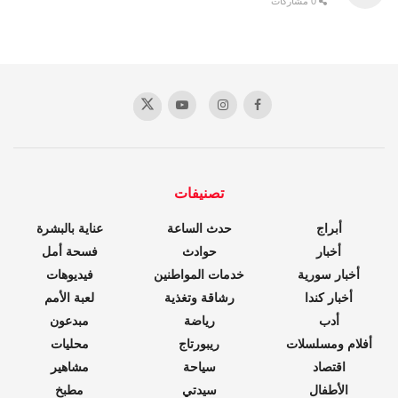
0 مشاركات
تصنيفات
أبراج
حدث الساعة
عناية بالبشرة
أخبار
حوادث
فسحة أمل
أخبار سورية
خدمات المواطنين
فيديوهات
أخبار كندا
رشاقة وتغذية
لعبة الأمم
أدب
رياضة
مبدعون
أفلام ومسلسلات
ريبورتاج
محليات
اقتصاد
سياحة
مشاهير
الأطفال
سيدتي
مطبخ