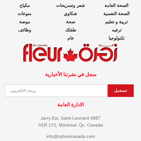
الصحة العامة
شعر وتسريحات
مكياج
الصحة النفسية
شكاوي
منوعات
تربية و تعليم
صحة
موضة
ترفيه
طفلك
وظائف
تكنولوجيا
عام
سجل في نشرتنا الأخبارية
الادارة العامة
4887 Jarry Est, Saint-Leonard
H1R 1Y1, Montreal, Qc, Canada
info@zahretcanada.com