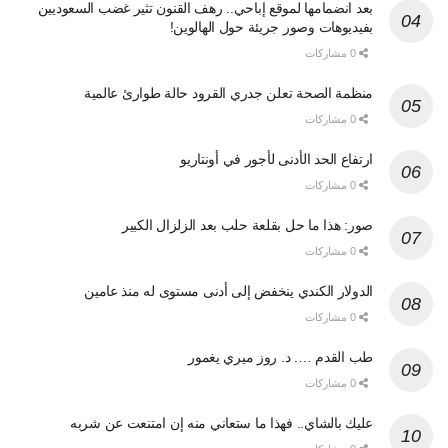
بعد انضمامها لموقع إباحي.. رهف القنون تثير غضب السعوديين
بفيديوهات وصور جريئة حول الهالوين!
0 مشاركات
منظمة الصحة تعلن جدري القرود حالة طوارئ عالمية
0 مشاركات
ارتفاع الحد الأدنى لأجور في أونتاريو
0 مشاركات
صور: هذا ما حل بقلعة حلب بعد الزلزال الكبير
0 مشاركات
الدولار الكندي ينخفض إلى أدنى مستوى له منذ عامين
0 مشاركات
طب القدم …. د. روز ميري يغمور
0 مشاركات
عليك بالشاي.. فهذا ما ستعاني منه إن امتنعت عن شربه