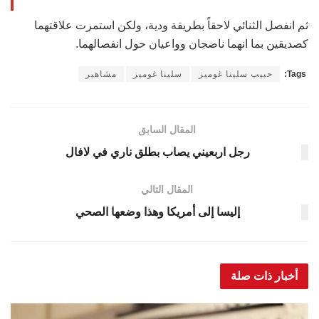
ثم انفصل الثنائي لاحقاً بطريقة ودية، ولكن استمرت علاقتهما
كصديقين بما انهما ناضجان وواعيان حول انفصالهما.
Tags:
حبيب سلينا غوميز
سلينا غوميز
مشاهير
المقال السابق
رجل اربعيني يصاب بطلق ناري في لافال
المقال التالي
إليسا إلى أمريكا وهذا وضعها الصحي
أخبار ذات صلة