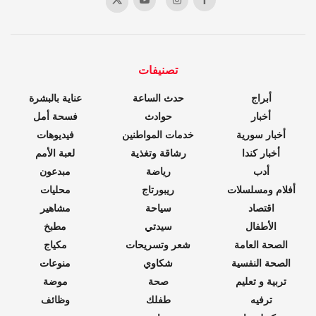
تصنيفات
أبراج
حدث الساعة
عناية بالبشرة
أخبار
حوادث
فسحة أمل
أخبار سورية
خدمات المواطنين
فيديوهات
أخبار كندا
رشاقة وتغذية
لعبة الأمم
أدب
رياضة
مبدعون
أفلام ومسلسلات
ريبورتاج
محليات
اقتصاد
سياحة
مشاهير
الأطفال
سيدتي
مطبخ
الصحة العامة
شعر وتسريحات
مكياج
الصحة النفسية
شكاوي
منوعات
تربية و تعليم
صحة
موضة
ترفيه
طفلك
وظائف