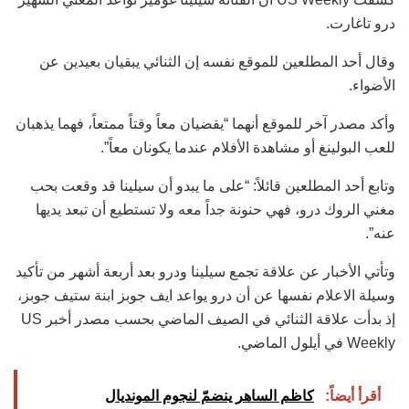
درو تاغارت.
وقال أحد المطلعين للموقع نفسه إن الثنائي يبقيان بعيدين عن
الأضواء.
وأكد مصدر آخر للموقع أنهما “يقضيان معاً وقتاً ممتعاً، فهما يذهبان
للعب البولينغ أو مشاهدة الأفلام عندما يكونان معاً”.
وتابع أحد المطلعين قائلاً: “على ما يبدو أن سيلينا قد وقعت بحب
مغني الروك درو، فهي حنونة جداً معه ولا تستطيع أن تبعد يديها
عنه”.
وتأتي الأخبار عن علاقة تجمع سيلينا ودرو بعد أربعة أشهر من تأكيد
وسيلة الاعلام نفسها عن أن درو يواعد ايف جوبز ابنة ستيف جوبز،
إذ بدأت علاقة الثنائي في الصيف الماضي بحسب مصدر أخبر US
Weekly في أيلول الماضي.
أقرأ أيضاً:
كاظم الساهر ينضمّ لنجوم المونديال