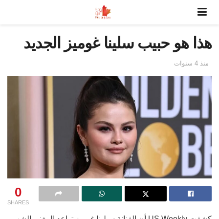
هذا هو حبيب سلينا غوميز الجديد
منذ 4 سنوات
0
SHARES
كشفت US Weekly أن الفنانة سيلينا غوميز تواعد المغني الشهير