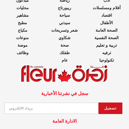
أدب
رياضة
مبدعون
أفلام ومسلسلات
ريبورتاج
محليات
اقتصاد
سياحة
مشاهير
الأطفال
سيدتي
مطبخ
الصحة العامة
شعر وتسريحات
مكياج
الصحة النفسية
شكاوي
منوعات
تربية و تعليم
صحة
موضة
ترفيه
طفلك
وظائف
تكنولوجيا
عام
سجل في نشرتنا الأخبارية
الادارة العامة