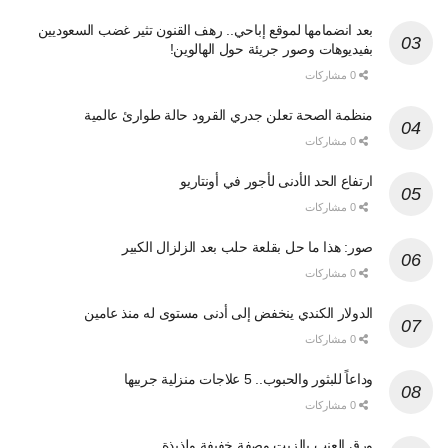
بعد انضمامها لموقع إباحي.. رهف القنون تثير غضب السعوديين
بفيديوهات وصور جريئة حول الهالوين!
0 مشاركات
منظمة الصحة تعلن جدري القرود حالة طوارئ عالمية
0 مشاركات
ارتفاع الحد الأدنى لأجور في أونتاريو
0 مشاركات
صور: هذا ما حل بقلعة حلب بعد الزلزال الكبير
0 مشاركات
الدولار الكندي ينخفض إلى أدنى مستوى له منذ عامين
0 مشاركات
وداعاً للبثور والحبوب.. 5 علاجات منزلية جربيها
0 مشاركات
ورق العنب بالزيت وصفة خفيفة ولذيذة