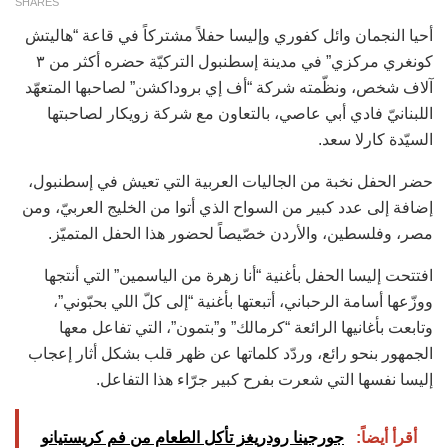
SHARES
أحيا النجمان وائل كفوري وإليسا حفلاً مشتركاً في قاعة “هاليتش
كونغري مركزي” في مدينة إسطنبول التركيّة حضره أكثر من ٣
آلاف شخص، ونظّمته شركة “أف إي بروداكشن” لصاحبها المتعهّد
اللبنانيّ فادي أبي عاصي، بالتعاون مع شركة زويكار لصاحبتها
السيّدة كارلا سعد.
حضر الحفل نخبة من الجاليات العربية التي تعيش في إسطنبول،
إضافة إلى عدد كبير من السواح الذي أتوا من الخليج العربيّ، ومن
مصر، وفلسطين، والأردن خصّيصاً لحضور هذا الحفل المتميّز.
افتتحت إليسا الحفل بأغنية “أنا زهرة من الياسمين” التي أنتجها
ووزّعها أسامة الرحباني، أتبعتها بأغنية “إلى كلّ اللي بحبّوني”،
وتابعت بأغانيها الرائعة “كرمالك” و”بتمون”، التي تفاعل معها
الجمهور بنحو رائع، وردّد كلماتها عن ظهر قلب بشكل أثار إعجاب
إليسا نفسها التي شعرت بفرح كبير جرّاء هذا التفاعل.
أقرأ أيضاً:
جورجينا رودريغز تأكل الطعام من فم كريستيانو