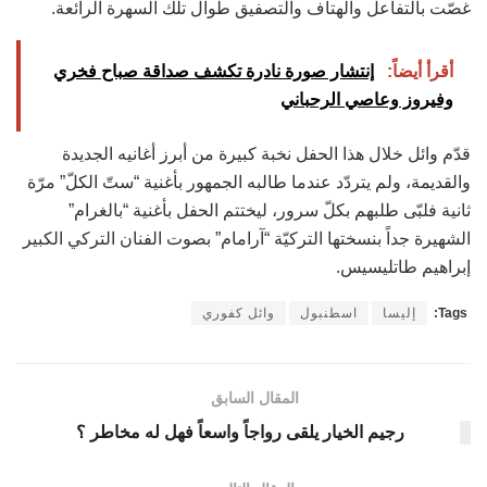
غصّت بالتفاعل والهتاف والتصفيق طوال تلك السهرة الرائعة.
أقرأ أيضاً:
إنتشار صورة نادرة تكشف صداقة صباح فخري
وفيروز وعاصي الرحباني
قدّم وائل خلال هذا الحفل نخبة كبيرة من أبرز أغانيه الجديدة
والقديمة، ولم يتردّد عندما طالبه الجمهور بأغنية “ستّ الكلّ” مرّة
ثانية فلبّى طلبهم بكلّ سرور، ليختتم الحفل بأغنية “بالغرام”
الشهيرة جداً بنسختها التركيّة “آرامام” بصوت الفنان التركي الكبير
إبراهيم طاتليسيس.
Tags:
إليسا
اسطنبول
وائل كفوري
المقال السابق
رجيم الخيار يلقى رواجاً واسعاً فهل له مخاطر ؟