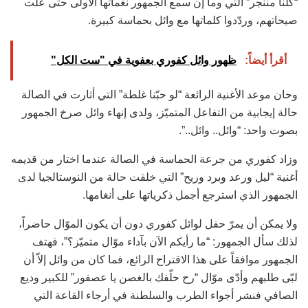
“كلّنا مننجر” التي وما إن سمع الجمهور نغماتها الأولى حتى علت
صيحاتهم، وردّدوا كلماتها مع وائل بحماسة كبيرة.
أقرأ أيضاً:
ظهور وائل كفوري بعفوية في "ست الكل"
وحان موعد الأغنية الرائعة “لو حبّنا غلطة” التي أثارت في الصالة
حالة إيجابية من التفاعل المتميّز، ولدى إنهاء وائل صرخ الجمهور
بصوت واحد: “وائل.. وائل..”.
وزاد كفوري من جرعة الحماسة في الصالة عندما اختار من قديمه
أغنية “ليل ورعد وبرد وريح” التي خلقت حالة من النوستالجيا لدى
الجمهور الذي استرجع أجمل ذكرياتها على أنغامها.
ولا يمكن أن يمرّ حفل لوائل كفوري دون أن يكون الموّال حاضراً،
لذلك سأل الجمهور: “ما رأيكم الآن بآداء موّال متميّز؟”، فهتف
الجمهور موافقاً على هذا الاقتراح الرائع، فما كان من وائل إلاّ أن
لبّى طلبهم وأدّى موّال “رح حلّفك بالغصن يا عصفور” للكبير وديع
الصافي فنشر أجواء الطرب والسلطنة في أرجاء القاعة التي