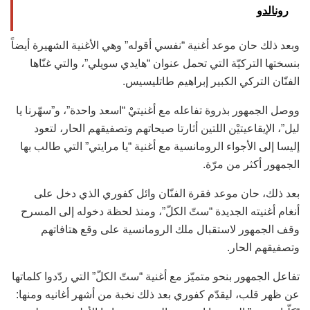
رونالدو
وبعد ذلك حان موعد أغنية “نفسي أقوله” وهي الأغنية الشهيرة أيضاً
بنسختها التركيّة التي تحمل عنوان “هايدي سويلي”، والتي غنّاها
الفنّان التركي الكبير إبراهيم طاتليسيس.
ووصل الجمهور بذروة تفاعله مع أغنيتيْ “اسعد واحدة”، و”سهّرنا يا
ليل”، الإيقاعيتيْن اللتين أثارتا صيحاتهم وتصفيقهم الحار، لتعود
إليسا إلى الأجواء الرومانسية مع أغنية “يا مرايتي” التي طالب بها
الجمهور أكثر من مرّة.
بعد ذلك، حان موعد فقرة الفنّان وائل كفوري الذي دخل على
أنغام أغنيته الجديدة “ستّ الكلّ”، ومنذ لحظة دخوله إلى المسرح
وقف الجمهور لاستقبال ملك الرومانسية على وقع هتافاتهم
وتصفيقهم الحار.
تفاعل الجمهور بنحو متميّز مع أغنية “ستّ الكلّ” التي ردّدوا كلماتها
عن ظهر قلب، ليقدّم كفوري بعد ذلك نخبة من أشهر أغانيه ومنها: