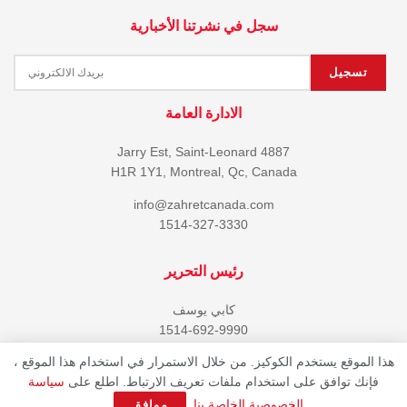
سجل في نشرتنا الأخبارية
الادارة العامة
4887 Jarry Est, Saint-Leonard
H1R 1Y1, Montreal, Qc, Canada
info@zahretcanada.com
1514-327-3330
رئيس التحرير
كابي يوسف
1514-692-9990
هذا الموقع يستخدم الكوكيز. من خلال الاستمرار في استخدام هذا الموقع ،
فإنك توافق على استخدام ملفات تعريف الارتباط. اطلع على
سياسة
© 2023 جميع حقوق النشر محفوظة لمجلة زهرة كندا Developed by
360CDM
.
الخصوصية الخاصة بنا
.
موافق