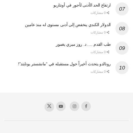
ارتفاع الحد الأدنى لأجور في أونتاريو
0 مشاركات
الدولار الكندي ينخفض إلى أدنى مستوى له منذ عامين
0 مشاركات
طب القدم …. د. روز ميري يغمور
0 مشاركات
رونالدو يتحدث أخيراً حول مستقبله في “مانشستر يونايتد”!
0 مشاركات