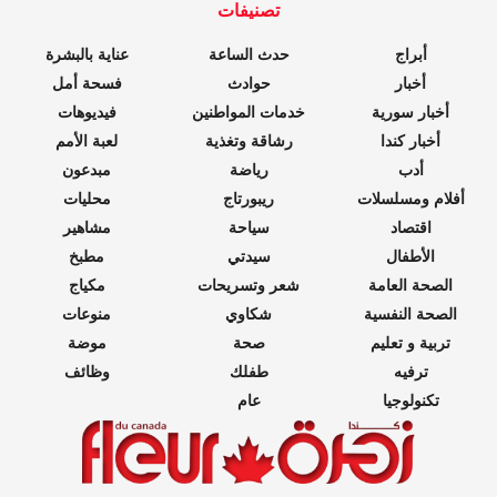
تصنيفات
أبراج
حدث الساعة
عناية بالبشرة
أخبار
حوادث
فسحة أمل
أخبار سورية
خدمات المواطنين
فيديوهات
أخبار كندا
رشاقة وتغذية
لعبة الأمم
أدب
رياضة
مبدعون
أفلام ومسلسلات
ريبورتاج
محليات
اقتصاد
سياحة
مشاهير
الأطفال
سيدتي
مطبخ
الصحة العامة
شعر وتسريحات
مكياج
الصحة النفسية
شكاوي
منوعات
تربية و تعليم
صحة
موضة
ترفيه
طفلك
وظائف
تكنولوجيا
عام