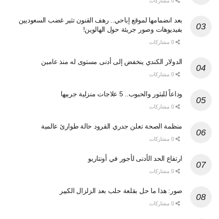
0 مشاركات
بعد انضمامها لموقع إباحي.. رهف القنون تثير غضب السعوديين
بفيديوهات وصور جريئة حول الهالوين!
0 مشاركات
الدولار الكندي ينخفض إلى أدنى مستوى له منذ عامين
0 مشاركات
وداعاً للبثور والحبوب.. 5 علاجات منزلية جربيها
0 مشاركات
منظمة الصحة تعلن جدري القرود حالة طوارئ عالمية
0 مشاركات
ارتفاع الحد الأدنى لأجور في أونتاريو
0 مشاركات
صور: هذا ما حل بقلعة حلب بعد الزلزال الكبير
0 مشاركات