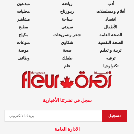
أدب
رياضة
مبدعون
أفلام ومسلسلات
ريبورتاج
محليات
اقتصاد
سياحة
مشاهير
الأطفال
سيدتي
مطبخ
الصحة العامة
شعر وتسريحات
مكياج
الصحة النفسية
شكاوي
منوعات
تربية و تعليم
صحة
موضة
ترفيه
طفلك
وظائف
تكنولوجيا
عام
سجل في نشرتنا الأخبارية
الادارة العامة