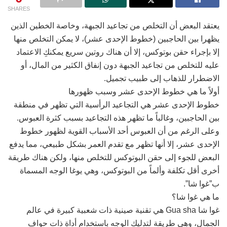
SHARES
يعتقد البعض أن التخلص من تجاعيد الجبهة، وخاصة الخطين الذين
يظهرا بين الحاجبين (خطوط الإحدى عشر)، لا يمكن التخلص منها
إلا بإجراء حقن بوتوكس، إلا أن هناك روتين سريع يمكنكِ الاعتماد
عليه للتخلص من تجاعيد الجبهة دون إنفاق الكثير من المال، أو
الاضطرار للذهاب إلى طبيب تجميل.
أولاً ما هي خطوط الإحدى عشر وسبب ظهورها
خطوط الإحدى عشر هي التجاعيد الرأسية التي تظهر في منطقة
بين الحاجبين، وغالباً ما تظهر هذه التجاعيد بسبب كثرة العبوس.
وعلى الرغم من أن العبوس أحد الأسباب القوية لظهور خطوط
الإحدى عشر، إلا أنها تظهر مع تقدم العمر بشكل طبيعي، مما يدفع
البعض للجوء إلى حقن البوتوكس للتخلص منها، ولكن هناك طريقة
أخرى أقل تكلفة وألماً من البوتوكس، وهي يوغا الوجه المسماة
ب”غوا شا”.
ما هي غوا شا؟
غوا شا Gua sha هي تقنية صينية ذات شعبية كبيرة في عالم
الجمال، وهي طريقة لتدليك الوجه باستخدام أداة ذات حواف