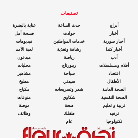
تصنيفات
أبراج
حدث الساعة
عناية بالبشرة
أخبار
حوادث
فسحة أمل
أخبار سورية
خدمات المواطنين
فيديوهات
أخبار كندا
رشاقة وتغذية
لعبة الأمم
أدب
رياضة
مبدعون
أفلام ومسلسلات
ريبورتاج
محليات
اقتصاد
سياحة
مشاهير
الأطفال
سيدتي
مطبخ
الصحة العامة
شعر وتسريحات
مكياج
الصحة النفسية
شكاوي
منوعات
تربية و تعليم
صحة
موضة
ترفيه
طفلك
وظائف
تكنولوجيا
عام