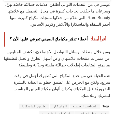
غوميز هي من النجمات اللواتي أطلقن علامات جماليّة خاصّة بهنّ،
وسرعان ما حقّقت نجاحات كبيرة في مجال التجميل مع علامتها
Rare Beauty، التي تقدّم من خلالها منتجات مكياج كثيرة، منها
أحمر الشفاه والماسكارا والآيلاينر وكريم الأساس.
أقرأ أيضاً:
أخطاء تدمّر مكياجكِ الصيفي تعرفي عليها الأن ؟
ومن خلال منصّات وسائل االتواصل الاجتماعيّ، تكشف للمتابعين
عن مميزات منتجات علامتهان وعن أسهل الطرق والحيل لتطبيقها
بما يمنح المتابعات إطلالات جماليّة ملفتة وجذّابة وطبيعيّة.
هذه الحيلة هي من خدع المكياج التي تُظهركِ أجمل في وقت
سريع، ولكن مع الحرص على تطبيق خطوات العناية بالبشرة
الضروريّة قبل المكياج، وكذلك ألوان مكياج العينين المناسب
لبشرتكِ وملابسكِ.
Tags:
الحواجب الجميلة
الماسكارا
تطبيق الماسكارا
حلية ملقط الحواجب
ماسكرا سيلينا غوميز