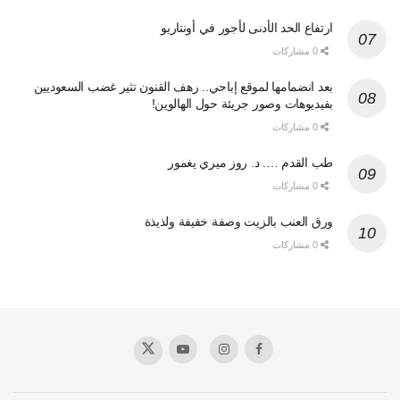
ارتفاع الحد الأدنى لأجور في أونتاريو
0 مشاركات
بعد انضمامها لموقع إباحي.. رهف القنون تثير غضب السعوديين
بفيديوهات وصور جريئة حول الهالوين!
0 مشاركات
طب القدم …. د. روز ميري يغمور
0 مشاركات
ورق العنب بالزيت وصفة خفيفة ولذيذة
0 مشاركات