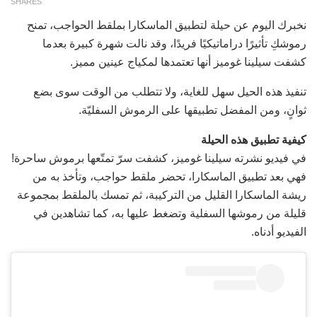
SHARES
نخبرك اليوم عن حيلة لتطبيق الماسكارا بملقط الحواجب، تمنح
رموشكِ تأثيرًا دراماتيكيًا فريدًا، وقد نالت شهرة كبيرة بعدما
كشفت سيلينا غوميز أنها تعتمدها لمكياج عينين مميز.
تنفيذ هذه الحيل سهل للغاية، ولا تتطلب من الوقت سوى بضع
ثوانٍ، ومن المفضل تطبيقها على الرموش السفليّة.
كيفية تطبيق هذه الحيلة
في فيديو نشرته سيلينا غوميز، كشفت سرّ تمتّعها برموش ساحرة!
فهي بعد تطبيق الماسكارا، تحضر ملقط حواجب، وتأخذ به من
ريشة الماسكارا القليل من التركيبة، ثم تمسك بالملقط بمجموعة
قليلة من رموشها السفلية وتضغط عليها به، كما تشاهدين في
الفيديو أدناه.