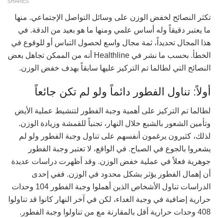
SHARES
تكثر النصائح لخفض الوزن على وسائل التواصل الإجتماعي. منها
ما يعتبر دقيقاً وله أساس علمي ومنها ما هو بعيد من الدقة. في
هذا المجال تحديداً، ثمة مجال واسع لحصول التباس أو للوقوع في
الخطأ. بحسب ما نشر في Healthline أنه من الممكن تجاهل بعض
النصائح التي لطالما تم التركيز عليها سابقاً بهدف خفض الوزن.
أولاً: تناول الفطور دائماً ولو لم تكن جائعاً
لطالما تم التركيز على أهمية وجبة الفطور لتنشيط عملية الأيض
وتأمين الشعور بالشبع خلال النهار، تجنباً للقمشة وزيادة الوزن.
لذلك، كثيرون يرغمون أنفسهم على تناول وجبة الفطور ولو لم
يشعروا بالجوع في الصباح. في الواقع، لا تعتبر وجبة الفطور
جوهرية فعلاً في عملية خفض الوزن. وقد أظهرت دراسات عديدة
أن إهمال الفطور يؤثر بشكل محدود في الوزن. ففي إحدى
الدراسات تناول الأشخاص الذين أهملوا وجبة الفطور 104 وحدات
حرارية إضافية في وجبة الغداء، لكن في آخر النهار كانوا قد تناولوا
408 وحدات حرارية أقل بالمقارنة مع من تناولوا وجبة الفطور.