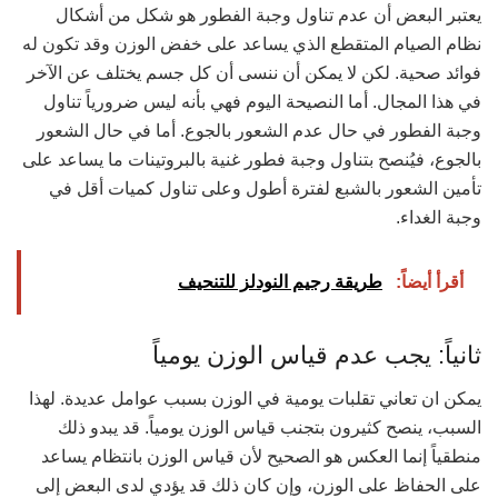
يعتبر البعض أن عدم تناول وجبة الفطور هو شكل من أشكال
نظام الصيام المتقطع الذي يساعد على خفض الوزن وقد تكون له
فوائد صحية. لكن لا يمكن أن ننسى أن كل جسم يختلف عن الآخر
في هذا المجال. أما النصيحة اليوم فهي بأنه ليس ضرورياً تناول
وجبة الفطور في حال عدم الشعور بالجوع. أما في حال الشعور
بالجوع، فيُنصح بتناول وجبة فطور غنية بالبروتينات ما يساعد على
تأمين الشعور بالشبع لفترة أطول وعلى تناول كميات أقل في
وجبة الغداء.
أقرأ أيضاً:
طريقة رجيم النودلز للتنحيف
ثانياً: يجب عدم قياس الوزن يومياً
يمكن ان تعاني تقلبات يومية في الوزن بسبب عوامل عديدة. لهذا
السبب، ينصح كثيرون بتجنب قياس الوزن يومياً. قد يبدو ذلك
منطقياً إنما العكس هو الصحيح لأن قياس الوزن بانتظام يساعد
على الحفاظ على الوزن، وإن كان ذلك قد يؤدي لدى البعض إلى