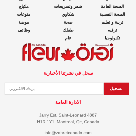
الصحة العامة
شعر وتسريحات
مكياج
الصحة النفسية
شكاوي
منوعات
تربية و تعليم
صحة
موضة
ترفيه
طفلك
وظائف
تكنولوجيا
عام
سجل في نشرتنا الأخبارية
الادارة العامة
4887 Jarry Est, Saint-Leonard
H1R 1Y1, Montreal, Qc, Canada
info@zahretcanada.com