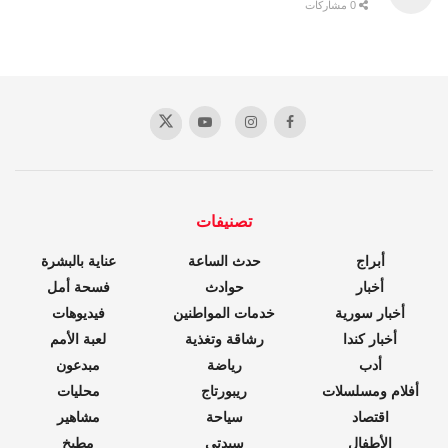
0 مشاركات
تصنيفات
أبراج
حدث الساعة
عناية بالبشرة
أخبار
حوادث
فسحة أمل
أخبار سورية
خدمات المواطنين
فيديوهات
أخبار كندا
رشاقة وتغذية
لعبة الأمم
أدب
رياضة
مبدعون
أفلام ومسلسلات
ريبورتاج
محليات
اقتصاد
سياحة
مشاهير
الأطفال
سيدتي
مطبخ