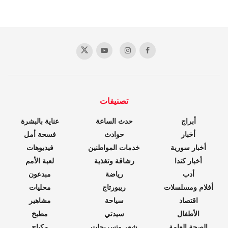
تصنيفات
أبراج
حدث الساعة
عناية بالبشرة
أخبار
حوادث
فسحة أمل
أخبار سورية
خدمات المواطنين
فيديوهات
أخبار كندا
رشاقة وتغذية
لعبة الأمم
أدب
رياضة
مبدعون
أفلام ومسلسلات
ريبورتاج
محليات
اقتصاد
سياحة
مشاهير
الأطفال
سيدتي
مطبخ
الصحة العامة
شعر وتسريحات
مكياج