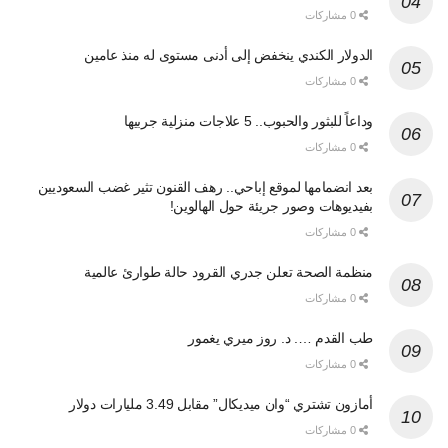
0 مشاركات
الدولار الكندي ينخفض إلى أدنى مستوى له منذ عامين
0 مشاركات
وداعاً للبثور والحبوب.. 5 علاجات منزلية جربيها
0 مشاركات
بعد انضمامها لموقع إباحي.. رهف القنون تثير غضب السعوديين
بفيديوهات وصور جريئة حول الهالوين!
0 مشاركات
منظمة الصحة تعلن جدري القرود حالة طوارئ عالمية
0 مشاركات
طب القدم …. د. روز ميري يغمور
0 مشاركات
أمازون تشتري “وان ميديكال” مقابل 3.49 مليارات دولار
0 مشاركات