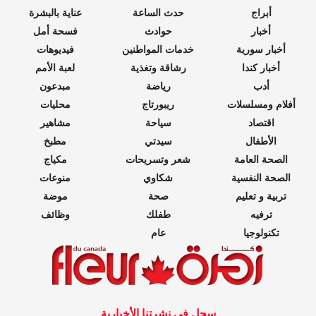
أبراج
حدث الساعة
عناية بالبشرة
أخبار
حوادث
فسحة أمل
أخبار سورية
خدمات المواطنين
فيديوهات
أخبار كندا
رشاقة وتغذية
لعبة الأمم
أدب
رياضة
مبدعون
أفلام ومسلسلات
ريبورتاج
محليات
اقتصاد
سياحة
مشاهير
الأطفال
سيدتي
مطبخ
الصحة العامة
شعر وتسريحات
مكياج
الصحة النفسية
شكاوي
منوعات
تربية و تعليم
صحة
موضة
ترفيه
طفلك
وظائف
تكنولوجيا
عام
سجل في نشرتنا الأخبارية