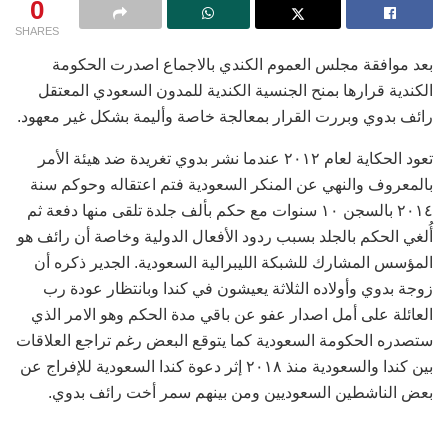
0
SHARES
بعد موافقة مجلس العموم الكندي بالاجماع اصدرت الحكومة
الكندية قرارها بمنح الجنسية الكندية للمدون السعودي المعتقل
رائف بدوي وبررت القرار بمعالجة خاصة وأليمة بشكل غير معهود.
تعود الحكاية لعام ٢٠١٢ عندما نشر بدوي تغريدة ضد هيئة الأمر
بالمعروف والنهي عن المنكر السعودية فتم اعتقاله وحوكم سنة
٢٠١٤ بالسجن ١٠ سنوات مع حكم بألف جلدة تلقى منها دفعة ثم
أُلغي الحكم بالجلد بسبب ردود الأفعال الدولية وخاصة أن رائف هو
المؤسس المشارك للشبكة الليبرالية السعودية. الجدير ذكره أن
زوجة بدوي وأولاده الثلاثة يعيشون في كندا وبانتظار عودة رب
العائلة على أمل اصدار عفو عن باقي مدة الحكم وهو الامر الذي
ستصدره الحكومة السعودية كما يتوقع البعض رغم تراجع العلاقات
بين كندا والسعودية منذ ٢٠١٨ إثر دعوة كندا السعودية للإفراج عن
بعض الناشطين السعوديين ومن بينهم سمر أخت رائف بدوي.