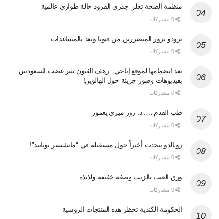
منظمة الصحة تعلن جدري القرود حالة طوارئ عالمية
0 مشاركات
ترودو يزور المتضررين من فيونا ويعد بالمساعدات
0 مشاركات
بعد انضمامها لموقع إباحي.. رهف القنون تثير غضب السعوديين
بفيديوهات وصور جريئة حول الهالوين!
0 مشاركات
طب القدم …. د. روز ميري يغمور
0 مشاركات
رونالدو يتحدث أخيراً حول مستقبله في “مانشستر يونايتد”!
0 مشاركات
ورق العنب بالزيت وصفة خفيفة ولذيذة
0 مشاركات
الحكومة الكندية تحظر هذه المنتجات الروسية