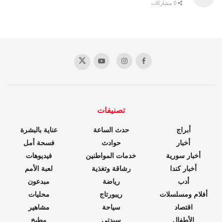
0 مشاركات
تصنيفات
أبراج
حدث الساعة
عناية بالبشرة
أخبار
حوادث
فسحة أمل
أخبار سورية
خدمات المواطنين
فيديوهات
أخبار كندا
رشاقة وتغذية
لعبة الأمم
أدب
رياضة
مبدعون
أفلام ومسلسلات
ريبورتاج
محليات
اقتصاد
سياحة
مشاهير
الأطفال
سيدتي
مطبخ