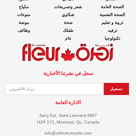
الصحة العامة
شعر وتسريحات
مكياج
الصحة النفسية
شكاوي
منوعات
تربية و تعليم
صحة
موضة
ترفيه
طفلك
وظائف
تكنولوجيا
عام
سجل في نشرتنا الأخبارية
الادارة العامة
4887 Jarry Est, Saint-Leonard
H1R 1Y1, Montreal, Qc, Canada
info@zahretcanada.com