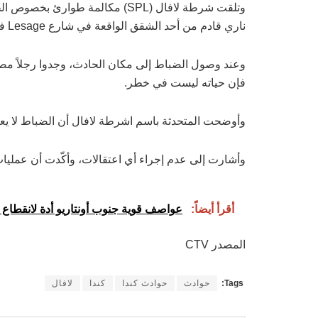
ناري قادم من أحد الشقق الواقعة في شارع Lesage في منطقة Duvernay في الجزيرة شمال مونتريال.
وعند وصول الضباط إلى مكان الحادث، وجدوا رجلاً مص
فإن حياته ليست في خطر.
وأوضحت المتحدثة باسم اشرطة لافال أن الضباط لا يعر
وأشارت إلى عدم إجراء أي اعتقالات، وأكّدت أن عمليا
أقرأ أيضاً:
عواصف قوية جنوب أونتاريو أدة لانقطاع ا
المصدر CTV
Tags:
حوادث
حوادث كندا
كندا
لافال