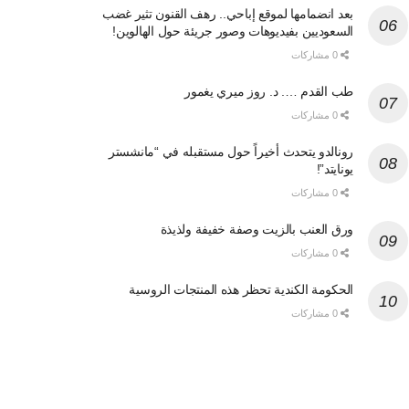
بعد انضمامها لموقع إباحي.. رهف القنون تثير غضب
السعوديين بفيديوهات وصور جريئة حول الهالوين!
0 مشاركات
طب القدم …. د. روز ميري يغمور
0 مشاركات
رونالدو يتحدث أخيراً حول مستقبله في “مانشستر
يونايتد”!
0 مشاركات
ورق العنب بالزيت وصفة خفيفة ولذيذة
0 مشاركات
الحكومة الكندية تحظر هذه المنتجات الروسية
0 مشاركات