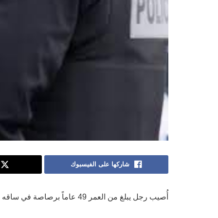
شاركها على الفيسبوك
أُصيب رجل يبلغ من العمر 49 عاماً برصاصة في ساقه في أحد شقق لافال ليلة الأحد.