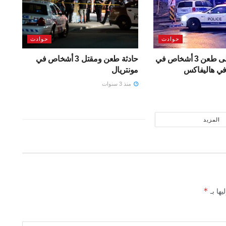
حوادث
حوادث
طالب يقدم على طعن 3 أشخاص في
حادثة طعن ومقتل 3 أشخاص في
في هاليفاكس
مونتريال
منذ 3 سنوات
المزيد
*
يها بـ