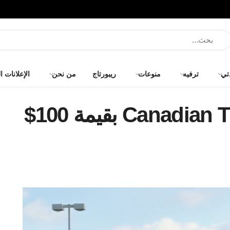
تي
ترفيه
منوعات
ريبورتاج
من نحن
الإعلانات ا
احصل على قسائم Canadian Tire بقيمة 100$