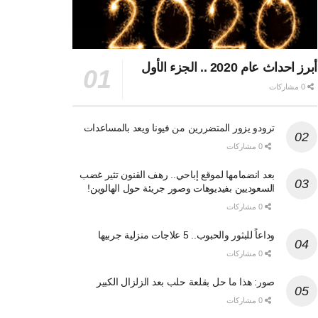
أبرز احداث عام 2020 .. الجزء الأول
0 مشاركات
ترودو يزور المتضررين من فيونا ويعد بالمساعدات
0 مشاركات
بعد انضمامها لموقع إباحي.. رهف القنون تثير غضب
السعوديين بفيديوهات وصور جريئة حول الهالوين!
0 مشاركات
وداعاً للبثور والحبوب.. 5 علاجات منزلية جربيها
0 مشاركات
صور: هذا ما حل بقلعة حلب بعد الزلزال الكبير
0 مشاركات