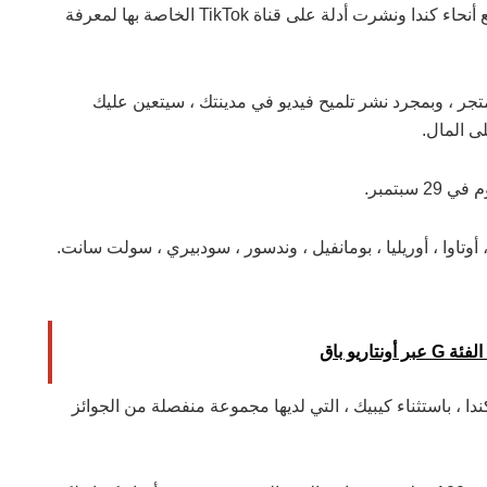
وقامت الشركة بإخفاء 100 دولار من القسائم في جميع أنحاء كندا ونشرت أدلة على قناة TikTok الخاصة بها لمعرفة
و مراقبة حساب TikTok الخاص بالمتجر ، وبمجرد نشر تلميح فيديو في مدينتك ، سيتعين عليك
لى المال.
أوتاوا ، أوريليا ، بومانفيل ، وندسور ، سودبيري ، سولت سانت.
اريو باق
 عليها في كندا ، باستثناء كيبيك ، التي لديها مجموعة منفصلة من الجوائز