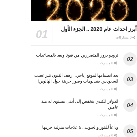
أبرز احداث عام 2020 .. الجزء الأول
0 مشاركات
ترودو يزور المتضررين من فيونا ويعد بالمساعدات
0 مشاركات
بعد انضمامها لموقع إباحي.. رهف القنون تثير غضب
السعوديين بفيديوهات وصور جريئة حول الهالوين!
0 مشاركات
الدولار الكندي ينخفض إلى أدنى مستوى له منذ
عامين
0 مشاركات
وداعاً للبثور والحبوب.. 5 علاجات منزلية جربيها
0 مشاركات