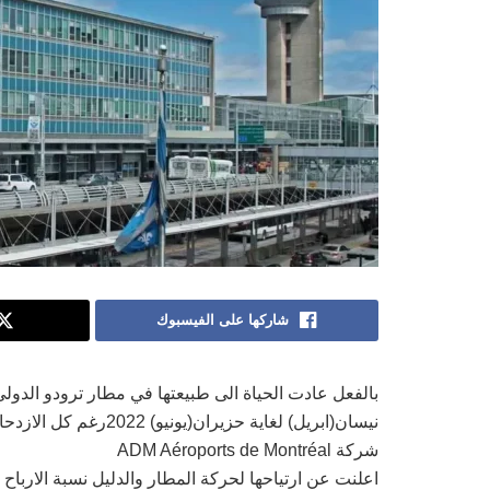
شاركها على الفيسبوك
بالفعل عادت الحياة الى طبيعتها في مطار ترودو الدول
نيسان(ابريل) لغاية حزيران(يونيو) 2022رغم كل الازدحام وفوضى الغاء الرحلات وفقدان الامتعة.
شركة ADM Aéroports de Montréal
اعلنت عن ارتياحها لحركة المطار والدليل نسبة الارباح التي وصلت ا