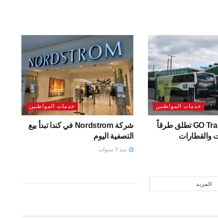
خدمات المواطنين
خدمات المواطنين
هذا الربيع GO Transit تطلق طرقاً
شركة Nordstrom في كندا تبدأ بيع
ت والقطارات
التصفية اليوم
منذ 3 سنوات
المزيد