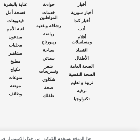
أخبار
حوادث
عناية بالبشرة
أخبار سورية
خدمات
فسحة أمل
المواطنين
أخبار كندا
فيديوهات
رشاقة وتغذية
أدب
لعبة الأمم
رياضة
أفلام
مبدعون
ومسلسلات
ريبورتاج
محليات
اقتصاد
سياحة
مشاهير
الأطفال
سيدتي
مطبخ
الصحة العامة
شعر
مكياج
وتسريحات
الصحة النفسية
منوعات
شكاوي
تربية و تعليم
موضة
صحة
ترفيه
وظائف
طفلك
تكنولوجيا
هذا الموقع يستخدم الكوكيز. من خلال الاستمرار في