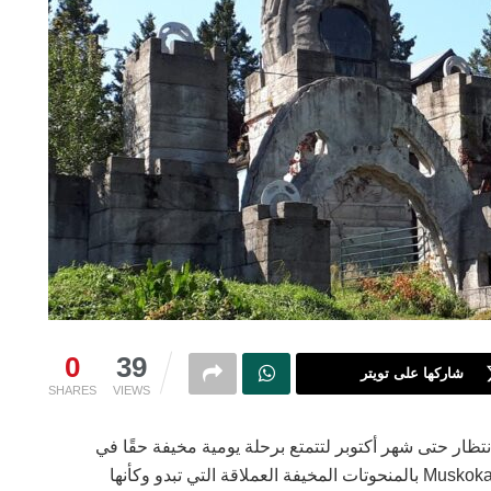
0
39
شاركها على تويتر
SHARES
VIEWS
الانتظار حتى شهر أكتوبر لتتمتع برحلة يومية مخيفة حقًا في
أونتاريو. تمتلئ حديقة Screaming Heads بالقرب من Muskoka بالمنحوتات المخيفة العملاقة التي تبدو وكأنها