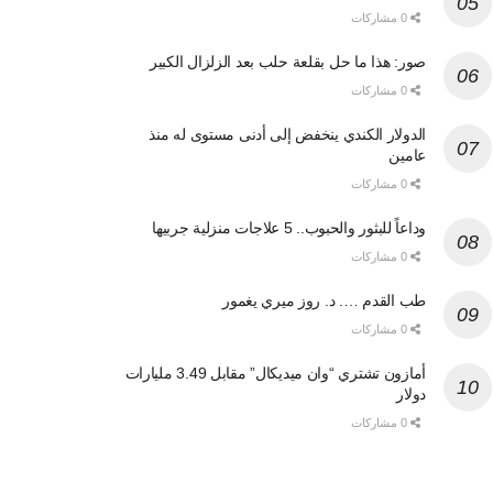
0 مشاركات
صور: هذا ما حل بقلعة حلب بعد الزلزال الكبير
0 مشاركات
الدولار الكندي ينخفض إلى أدنى مستوى له منذ
عامين
0 مشاركات
وداعاً للبثور والحبوب.. 5 علاجات منزلية جربيها
0 مشاركات
طب القدم …. د. روز ميري يغمور
0 مشاركات
أمازون تشتري “وان ميديكال” مقابل 3.49 مليارات
دولار
0 مشاركات