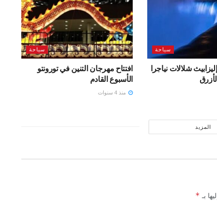
سياحة
سياحة
إليزابيث شلالات نياجرا
افتتاح مهرجان التنين في تورونتو
لأزرق
الأسبوع القادم
منذ 4 سنوات
المزيد
*
يها بـ