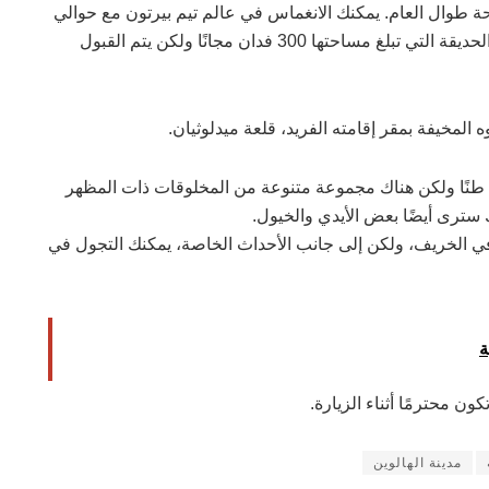
 طوال العام. يمكنك الانغماس في عالم تيم بيرتون مع حوالي
100 منحوتة غريبة مختلفة. كما يمكنك التجول في هذه الحديقة التي تبلغ مساحتها 300 فدان مجانًا ولكن يتم القبول
 المخيفة بمقر إقامته الفريد، قلعة ميدلوثيان.
يبلغ طول كل تمثال حوالي 16 قدمًا ويصل وزنه إلى 30 طنًا ولكن هناك مجموعة متنوعة من المخلوقات ذات المظهر
 سترى أيضًا بعض الأيدي والخيول.
 الخريف، ولكن إلى جانب الأحداث الخاصة، يمكنك التجول في
ة
ن محترمًا أثناء الزيارة.
مدينة الهالوين