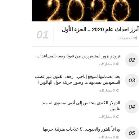
أبرز احداث عام 2020 .. الجزء الأول
0 مشاركات
ترودو يزور المتضررين من فيونا ويعد بالمساعدات
0 مشاركات
بعد انضمامها لموقع إباحي.. رهف القنون تثير غضب
السعوديين بفيديوهات وصور جريئة حول الهالوين!
0 مشاركات
الدولار الكندي ينخفض إلى أدنى مستوى له منذ
عامين
0 مشاركات
وداعاً للبثور والحبوب.. 5 علاجات منزلية جربيها
0 مشاركات