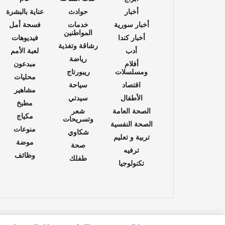
أخبار
حوادث
عناية بالبشرة
أخبار سورية
خدمات
فسحة أمل
المواطنين
أخبار كندا
فيديوهات
رشاقة وتغذية
أدب
لعبة الأمم
رياضة
أفلام
مبدعون
ومسلسلات
ريبورتاج
محليات
اقتصاد
سياحة
مشاهير
الأطفال
سيدتي
مطبخ
الصحة العامة
شعر
مكياج
وتسريحات
الصحة النفسية
منوعات
شكاوي
تربية و تعليم
موضة
صحة
ترفيه
وظائف
طفلك
تكنولوجيا