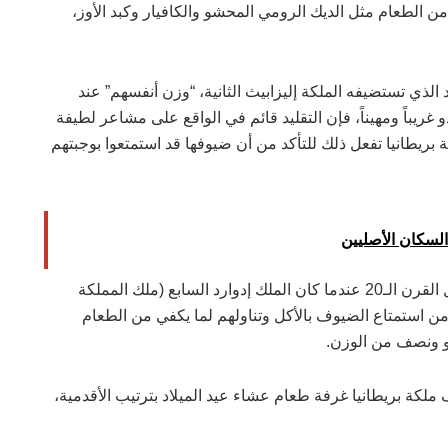
 من الطعام مثل الديك الرومي المحشو والكافيار وكبد الأوز،
الذي تستضيفه الملكة إليزابيث الثانية، “وزن أنفسهم” عند
غريباً ومهيناً، فإن التقليد قائم في الواقع على مشاعر لطيفة
بريطانيا تفعل ذلك للتأكد من أن ضيوفها قد استمتعوا بوجبتهم
لسكان الأصليين
كما كشفت سيوارد أن هذه العادة الغريبة تعود إلى أوائل القرن الـ20 عندما كان الملك إدوارد السابع (ملك المملكة
 من استمتاع الضيوف بالأكل وتناولهم لما يكفي من الطعام
و ونصف من الوزن.
 ملكة بريطانيا غرفة طعام عشاء عيد الميلاد بترتيب الأقدمية،