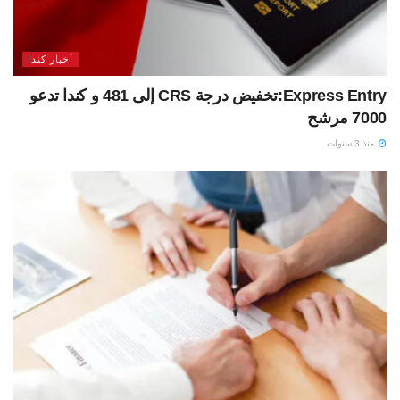
أخبار كندا
Express Entry:تخفيض درجة CRS إلى 481 و كندا تدعو
7000 مرشح
منذ 3 سنوات