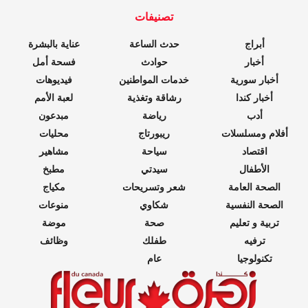
تصنيفات
أبراج
حدث الساعة
عناية بالبشرة
أخبار
حوادث
فسحة أمل
أخبار سورية
خدمات المواطنين
فيديوهات
أخبار كندا
رشاقة وتغذية
لعبة الأمم
أدب
رياضة
مبدعون
أفلام ومسلسلات
ريبورتاج
محليات
اقتصاد
سياحة
مشاهير
الأطفال
سيدتي
مطبخ
الصحة العامة
شعر وتسريحات
مكياج
الصحة النفسية
شكاوي
منوعات
تربية و تعليم
صحة
موضة
ترفيه
طفلك
وظائف
تكنولوجيا
عام