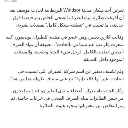
SHARES
تعرض أحد سكان مدينة Windsor البريطانية لحادث مؤسف بعد
أن أفرغت طائرة مياه الصرف الصحي الخاص بمرحاضها فوق
حديقته، ما تسبب في “تغطيته بشكل كامل” بفضلات بشرية.
وقالت كارين ديفيز، وهي عضو في منتدى للطيران بوندسور، “لقد
شعرت بالرعب عند سماعي بالحادث”، مضيفة أن مياه الصرف
الصحي غطت بالكامل الرجل سيء الحظ وحديقته والمظلات
الموجود داخل الحديقة.
ولم تكشف ديفيز عن اسم شركة الطيران التي تسببت في
الحادث، غير أنها قالت إنها “تقع على مسافة طويلة جدا من هنا”.
وأثار الحادث استغراب أعضاء منتدى الطيران، فعادة ما تخزن
مراحيض الطائرات مياه الصرف الصحي في خزانات خاصة، ثم
يتم التخلص من محتوياتها بمجرد هبوط الطائرة.