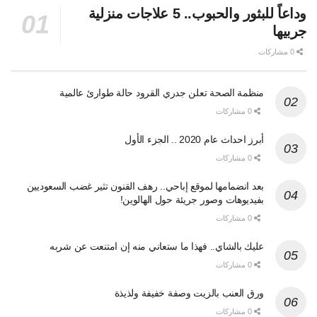
وداعاً للبثور والحبوب.. 5 علاجات منزلية
جربيها
0 مشاركات
منظمة الصحة تعلن جدري القرود حالة طوارئ عالمية
0 مشاركات
أبرز احداث عام 2020 .. الجزء الأول
0 مشاركات
بعد انضمامها لموقع إباحي.. رهف القنون تثير غضب السعوديين
بفيديوهات وصور جريئة حول الهالوين!
0 مشاركات
عليك بالشاي.. فهذا ما ستعاني منه إن امتنعت عن شربه
0 مشاركات
ورق العنب بالزيت وصفة خفيفة ولذيذة
0 مشاركات