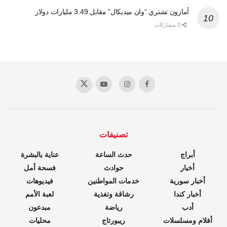
أمازون تشتري “وان ميديكال” مقابل 3.49 مليارات دولار
0 مشاركات
تصنيفات
أبراج
حدث الساعة
عناية بالبشرة
أخبار
حوادث
فسحة أمل
أخبار سورية
خدمات المواطنين
فيديوهات
أخبار كندا
رشاقة وتغذية
لعبة الأمم
أدب
رياضة
مبدعون
أفلام ومسلسلات
ريبورتاج
محليات