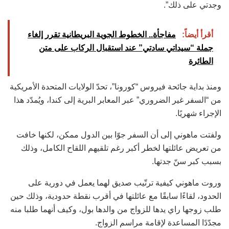
وجدتي على ذلك”.
أقرأ أيضاً:
مفاجأة.. الخطوط الجوية البريطانية تقرر إلغاء
جملة “سيداتي سادتي” عند استقبال الركاب على متن
الطائرة
ومنذ بداية جائحة فيروس “كورونا”، تحدّ الولايات المتحدة الأمريكية
من “السفر غير الضروري” عبر المعابر البرية إلى كندا، ويُمدّد هذا
الإجراء شهريًا.
ولفتت ماهوني إلى أن السفر جوّا بين الدول ممكن، لكنها خافت
من تعريض عائلتها لخطر أكبر رغم تلقيهم اللقاح الكامل، وذلك
بسبب كبر سنّ جدتها.
وروت ماهوني كيفية ترتّيب صديق لهما يعمل في دورية على
الحدود، لقاءًا سابقًا مع عائلتها في أقرب نقطة حدودية، وذلك حين
طلب زوجها راي يدها للزواج من والدها بول، وكيف أنهما طلبا منه
مجدّدًا المساعدة لإقامة مراسم الزواج.