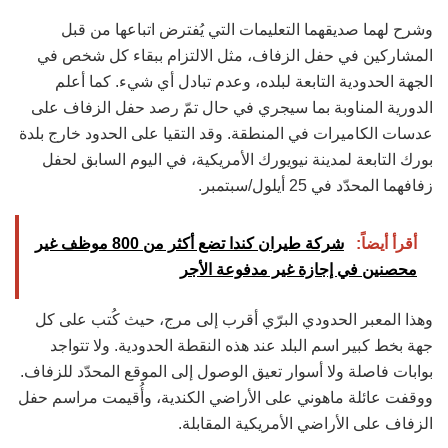
وشرح لهما صديقهما التعليمات التي يُفترض اتباعها من قبل
المشاركين في حفل الزفاف، مثل الالتزام ببقاء كل شخص في
الجهة الحدودية التابعة لبلده، وعدم تبادل أي شيء. كما أعلم
الدورية المناوبة بما سيجري في حال تمّ رصد حفل الزفاف على
عدسات الكاميرات في المنطقة. وقد التقيا على الحدود خارج بلدة
بورك التابعة لمدينة نيويورك الأمريكية، في اليوم السابق لحفل
زفافهما المحدّد في 25 أيلول/سبتمبر.
أقرأ أيضاً:
شركة طيران كندا تضع أكثر من 800 موظف غير
محصنين في إجازة غير مدفوعة الأجر
وهذا المعبر الحدودي البرّي أقرب إلى مرج، حيث كُتب على كل
جهة بخط كبير اسم البلد عند هذه النقطة الحدودية. ولا تتواجد
بوابات فاصلة ولا أسوار تعيق الوصول إلى الموقع المحدّد للزفاف.
ووقفت عائلة ماهوني على الأراضي الكندية، وأُقيمت مراسم حفل
الزفاف على الأراضي الأمريكية المقابلة.