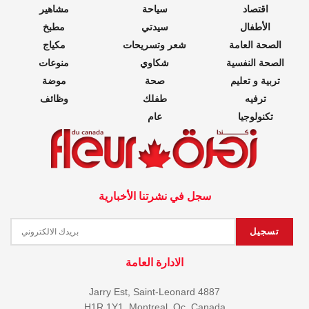
اقتصاد
سياحة
مشاهير
الأطفال
سيدتي
مطبخ
الصحة العامة
شعر وتسريحات
مكياج
الصحة النفسية
شكاوي
منوعات
تربية و تعليم
صحة
موضة
ترفيه
طفلك
وظائف
تكنولوجيا
عام
سجل في نشرتنا الأخبارية
الادارة العامة
4887 Jarry Est, Saint-Leonard
H1R 1Y1, Montreal, Qc, Canada