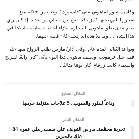
وكان منشور لماهوني على “فايسبوك” ترغب من خلاله ببيع
سيارتها التي تحبها كثيرًا، قد جمع بين الثنائي من جديد، إذ كان راي
يعلم مدى تعلّق ماهوني بالسيارة، جرّاء أحاديث سابقة تبادلاها في
هذا الشأن… وما تلا هذه الدردشة كان قصة حبهما.
وتواعد الثنائي لمدة عام، وفي آذار/ مارس طلب الزواج منها على
قمة جبل فرمونت. وتصف ماهوني هذا اليوم بأنّه: “كان رائعًا للتزلج
والسماء كانت زرقاء. كان يومًا مثاليًا”.
المقال السابق
وداعاً للبثور والحبوب.. 5 علاجات منزلية جربيها
المقال التالي
تجربة مختلفة..مارس الغولف على ملعب رملي عمره 84
عامًا بالبحرين