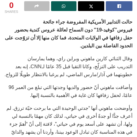
0
SHARES
حالت التدابير الأمريكية المفروضة جراء جائحة
فيروس”كوفيد-19″ دون السماح لعائلة عروس كندية بحضور
حفل زفافها في الولايات المتحدة، فما كان منها إلا أن تزوّجت على
الحدود الفاصلة بين البلدين.
وقال الثنائي كارين ماهوني وبراين راي، وهما يمارسان
التدريب على التزلّج، وكانا التقيا قبل 35 عامًا لـCNN، إنه بعد
خطوبتهما في آذار/مارس الماضي، لم يرغبا بالانتظار طويلًا للزواج.
وأضافت ماهوني أنّ حضور والديها وجدتها التي تبلغ من العمر 96
عامًا، لحفل زفافها كان غاية في الأهمية بالنسبة إليها.
وأوضحت ماهوني أنها “جدتي الوحيدة التي ما برحت حيّة ترزق. لم
أعرف جدًّا أو جدةً أخرى في حياتي، لذلك كان مهمًا بالنسبة لي
ولها، أن تشهد على أسعد يوم في حياتي”، لافتة إلى أنّ “أهمّ جزء
في هذه المناسبة كان تبادل الوعود بيننا، وأردنا أن يشهد والدايّ