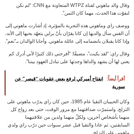
وقال والد ماهوني لقناة WTPZ المتعاونة مع CNN: “لم نكن
لنفوّت هذا الحدث، مهما كان الثمن”.
ووصف راي وماهوني هذه التجربة بالمؤثرة، إذ أشارت ماهوني إلى
أن القس سأل والديها إن كانا يقرّان بأنّ براين يتعهّد بحبها إلى الأبد،
وإذا كانا يقبلان بانضمامه إلى عائلة ماهوني. وأجابا الوالدان بـ”نعم”.
وقال راي: “لقد بكيت”، مضيفًا: “أفرحني ذلك كثيرًا لأني أدرك كم
يعني لها أن يشهد والداها وجدتها على تبادل العهود بيننا”.
أقرأ أيضاً:
انفتاح أميركي لرفع بعض عقوبات “قيصر” عن
سورية
وكان الحبيبان التقيا عام 1985، حين كان راي يدرّب ماهوني على
التزلج. واستمرّت صداقتهما مع مرور الوقت، حتى بعد زواج كل
منهما بأشخاص آخرين، ولكلّ منهما ولدين من علاقتيهما
السابقتين، ثم عادا والتقيا قبل عشر سنوات حين درّب راي ولدي
ماهوني على التزلج.