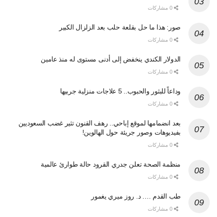
0 مشاركات
صور: هذا ما حل بقلعة حلب بعد الزلزال الكبير
0 مشاركات
الدولار الكندي ينخفض إلى أدنى مستوى له منذ عامين
0 مشاركات
وداعاً للبثور والحبوب.. 5 علاجات منزلية جربيها
0 مشاركات
بعد انضمامها لموقع إباحي.. رهف القنون تثير غضب السعوديين
بفيديوهات وصور جريئة حول الهالوين!
0 مشاركات
منظمة الصحة تعلن جدري القرود حالة طوارئ عالمية
0 مشاركات
طب القدم …. د. روز ميري يغمور
0 مشاركات