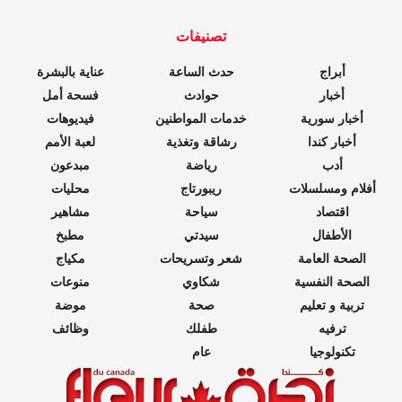
تصنيفات
أبراج
حدث الساعة
عناية بالبشرة
أخبار
حوادث
فسحة أمل
أخبار سورية
خدمات المواطنين
فيديوهات
أخبار كندا
رشاقة وتغذية
لعبة الأمم
أدب
رياضة
مبدعون
أفلام ومسلسلات
ريبورتاج
محليات
اقتصاد
سياحة
مشاهير
الأطفال
سيدتي
مطبخ
الصحة العامة
شعر وتسريحات
مكياج
الصحة النفسية
شكاوي
منوعات
تربية و تعليم
صحة
موضة
ترفيه
طفلك
وظائف
تكنولوجيا
عام