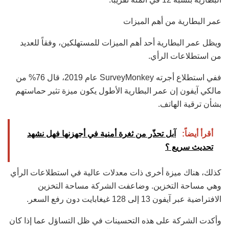
عمر البطارية من أهم الميزات
ويظل عمر البطارية أحد أهم الميزات للمستهلكين، وفقاً للعديد
من استطلاعات الرأي.
ففي استطلاع أجرته SurveyMonkey عام 2019، قال 76% من
مالكي آيفون إن عمر البطارية الأطول يكون ميزة تثير حماستهم
بشأن ترقية الهاتف.
أقرأ أيضاً:
آبل تحذّر من ثغرة أمنية في أجهزنها فهل نشهد
تحديث سريع ؟
كذلك، هناك ميزة أخرى ذات معدلات عالية في استطلاعات الرأي
وهي مساحة التخزين. وضاعفت الشركة مساحة التخزين
الافتراضية عبر آيفون 13 إلى 128 غيغابايت دون رفع السعر.
وأكدت الشركة على هذه التحسينات في ظل التساؤل عما إذا كان