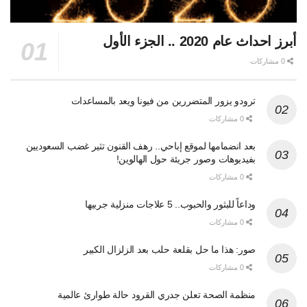
أبرز احداث عام 2020 .. الجزء الأول
0 مشاركات
ترودو يزور المتضررين من فيونا ويعد بالمساعدات
0 مشاركات
بعد انضمامها لموقع إباحي.. رهف القنون تثير غضب السعوديين
بفيديوهات وصور جريئة حول الهالوين!
0 مشاركات
وداعاً للبثور والحبوب.. 5 علاجات منزلية جربيها
0 مشاركات
صور: هذا ما حل بقلعة حلب بعد الزلزال الكبير
0 مشاركات
منظمة الصحة تعلن جدري القرود حالة طوارئ عالمية